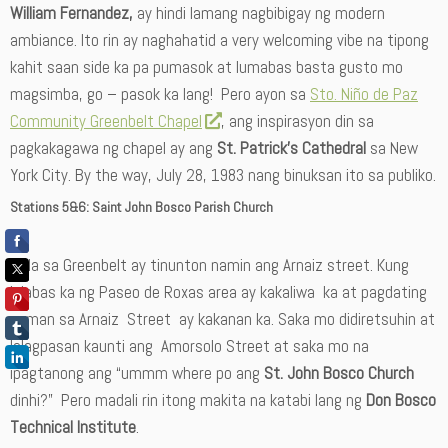
William Fernandez,
ay hindi lamang nagbibigay ng modern
ambiance. Ito rin ay naghahatid a very welcoming vibe na tipong
kahit saan side ka pa pumasok at lumabas basta gusto mo
magsimba, go – pasok ka lang! Pero ayon sa
Sto. Niño de Paz
Community Greenbelt Chapel
, ang inspirasyon din sa
pagkakagawa ng chapel ay ang
St. Patrick’s Cathedral
sa New
York City. By the way, July 28, 1983 nang binuksan ito sa publiko.
Stations 5&6:
Saint John Bosco Parish Church
Mula sa Greenbelt ay tinunton namin ang Arnaiz street. Kung
lalabas ka ng Paseo de Roxas area ay kakaliwa ka at pagdating
naman sa Arnaiz Street ay kakanan ka. Saka mo didiretsuhin at
lalagpasan kaunti ang Amorsolo Street at saka mo na
ipagtanong ang “ummm where po ang
St. John Bosco Church
dinhi?” Pero madali rin itong makita na katabi lang ng
Don Bosco
Technical Institute
.