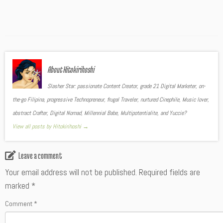
About Hitokirihoshi
Slasher Star: passionate Content Creator, grade 21 Digital Marketer, on-
the-go Filipina, progressive Technopreneur, frugal Traveler, nurtured Cinephile, Music lover,
abstract Crafter, Digital Nomad, Millennial Babe, Multipotentialite, and Yuccie?
View all posts by Hitokirihoshi
→
Leave a comment
Your email address will not be published.
Required fields are
marked
*
Comment
*