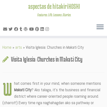
aspectos de hitokiriHOSHI
Features. Life. Lessons. Stories.
Skip
Home
»
arts
»
Visita Iglesia: Churches in Makati City
to
content
Visita Iglesia: Churches in Makati City
W
hat comes first in your mind, when someone mentions
Makati City
? Ako talaga, it’s the business and financial
district where career-oriented people roaming around.
(charrot!) Every time nga naghahagdan ako sa pathway or