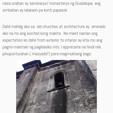
nasa unahan ay seminaryo/ monasteryo ng Guadalupe, ang
simbahan ay lalakarin pa konti papasok.
Dahil mahilig ako sa old churches at architecture ay aminado
ako na ito ang excited kong makita. Na-meet naman ang
expectation ko dahil from exterior to interior ay kita mo ang
pagmi-maintain ng pagklasiko nito. I appreciate na hindi nila
pinupunturahan ( masyado?) para magmukhang bago.