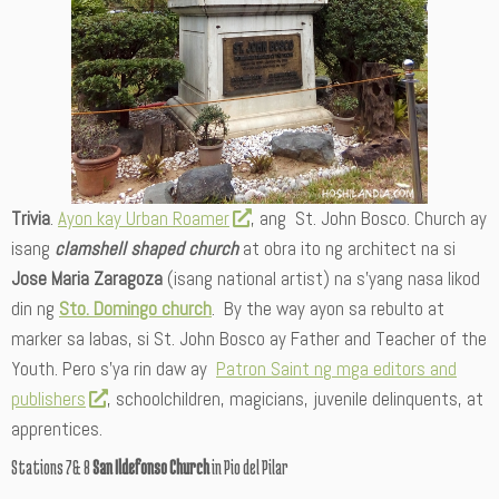
Trivia
.
Ayon kay Urban Roamer
, ang St. John Bosco. Church ay
isang
clamshell shaped church
at obra ito ng architect na si
Jose Maria Zaragoza
(isang national artist) na s’yang nasa likod
din ng
Sto. Domingo church
. By the way ayon sa rebulto at
marker sa labas, si St. John Bosco ay Father and Teacher of the
Youth. Pero s’ya rin daw ay
Patron Saint ng mga editors and
publishers
, schoolchildren, magicians, juvenile delinquents, at
apprentices.
Stations 7& 8
San Ildefonso Church
in Pio del Pilar