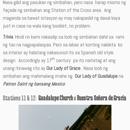
Nasa gilid ang pasukan ng simbahan, pero nasa harap mismo ng
façade ng simbahan ang Station of the Cross area. Ang
maganda sa bawat istasyon ay may nakapaskil ng dasal kaya
just in case na wala kang booklet, no problem.
Trivia
. Hindi rin kami nakasilip sa loob ng simbahan dahil sa rami
ng tao na nagpapalaspas. Pero sa labas at konting nakikita ko
sa interior ay halatang nakasunod ito sa Spanish old style
th
design. Accordingly ay 17
century pa ito naitatag at ang
unang itinawag rito ay
Our Lady of Grace
. Nasa loob ng
simbahan ang mahimalang imahe ng
Our Lady of Guadalupe
na
Patron Saint ng bansang Mexico
.
Stations 11 & 12:
Guadalupe Church
o
Nuestra Señora de Gracia