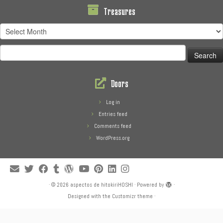
Treasures
Treasures
Search
for:
Doors
Log in
Entries feed
Comments feed
WordPress.org
·
© 2026
aspectos de hitokiriHOSHI
·
Powered by
·
Designed with the
Customizr theme
·