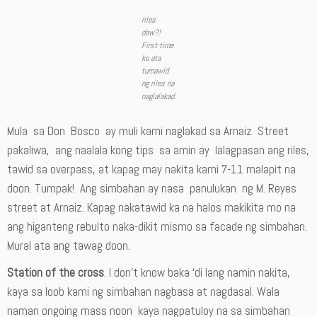
riles
daw?!
First time
ko ata
tumawid
ng riles na
naglalakad.
Mula sa Don Bosco ay muli kami naglakad sa Arnaiz Street
pakaliwa, ang naalala kong tips sa amin ay lalagpasan ang riles,
tawid sa overpass, at kapag may nakita kami 7-11 malapit na
doon. Tumpak! Ang simbahan ay nasa panulukan ng M. Reyes
street at Arnaiz. Kapag nakatawid ka na halos makikita mo na
ang higanteng rebulto naka-dikit mismo sa facade ng simbahan.
Mural ata ang tawag doon.
Station of the cross
. I don’t know baka ‘di lang namin nakita,
kaya sa loob kami ng simbahan nagbasa at nagdasal. Wala
naman ongoing mass noon kaya nagpatuloy na sa simbahan