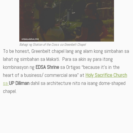
Bahagi ng Station of the Cross sa Greenbelt Chapel
To be honest, Greenbelt chapel lang ang alam kong simbahan sa
lahat ng simbahan sa Makati. Para sa akin ay para itong
kombinasyon ng
EDSA Shrine
sa Ortigas “because it’s in the
heart of a business/ commercial area” at
Holy Sacrifice Church
sa
UP Diliman
dahil sa architecture nito na isang dome-shaped
chapel.