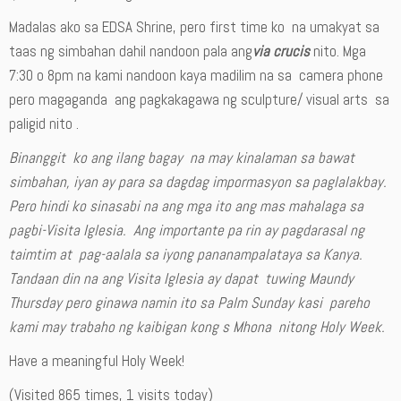
Madalas ako sa EDSA Shrine, pero first time ko na umakyat sa
taas ng simbahan dahil nandoon pala ang
via crucis
nito. Mga
7:30 o 8pm na kami nandoon kaya madilim na sa camera phone
pero magaganda ang pagkakagawa ng sculpture/ visual arts sa
paligid nito .
Binanggit ko ang ilang bagay na may kinalaman sa bawat
simbahan, iyan ay para sa dagdag impormasyon sa paglalakbay.
Pero hindi ko sinasabi na ang mga ito ang mas mahalaga sa
pagbi-Visita Iglesia. Ang importante pa rin ay pagdarasal ng
taimtim at pag-aalala sa iyong pananampalataya sa Kanya.
Tandaan din na ang Visita Iglesia ay dapat tuwing Maundy
Thursday pero ginawa namin ito sa Palm Sunday kasi pareho
kami may trabaho ng kaibigan kong s Mhona nitong Holy Week.
Have a meaningful Holy Week!
(Visited 865 times, 1 visits today)