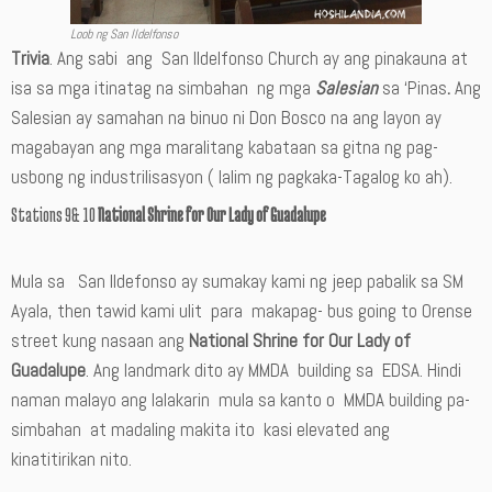
Loob ng San Ildelfonso
Trivia
. Ang sabi ang San Ildelfonso Church ay ang pinakauna at
isa sa mga itinatag na simbahan ng mga
Salesian
sa ‘Pinas
.
Ang
Salesian ay samahan na binuo ni Don Bosco na ang layon ay
magabayan ang mga maralitang kabataan sa gitna ng pag-
usbong ng industrilisasyon ( lalim ng pagkaka-Tagalog ko ah).
Stations 9& 10
National Shrine for Our Lady of Guadalupe
Mula sa San Ildefonso ay sumakay kami ng jeep pabalik sa SM
Ayala, then tawid kami ulit para makapag- bus going to Orense
street kung nasaan ang
National Shrine for Our Lady of
Guadalupe
. Ang landmark dito ay MMDA building sa EDSA. Hindi
naman malayo ang lalakarin mula sa kanto o MMDA building pa-
simbahan at madaling makita ito kasi elevated ang
kinatitirikan nito.