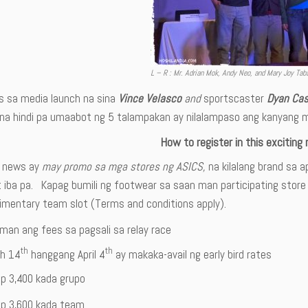
L – R : Mr. Adrian Mok, Andy Neo, and Mary Joy Tab
s sa media launch na sina
Vince Velasco
and
sportscaster
Dyan Cast
o na hindi pa umaabot ng 5 talampakan ay nilalampaso ang kanyang 
How to register in this exciting 
 news ay
may promo sa mga stores ng ASICS,
na kilalang brand sa a
t iba pa. Kapag bumili ng footwear sa saan man participating stor
imentary team slot (Terms and conditions apply).
man ang fees sa pagsali sa relay race
th
th
h 14
hanggang April 4
ay makaka-avail ng early bird rates
p 3,400 kada grupo
p 3,600 kada team