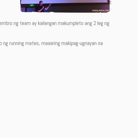
yembro ng team ay kailangan makumpleto ang 2 leg ng
 ng running mates, maaaring makipag-ugnayan sa