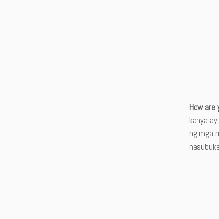
How are 
kanya ay
ng mga m
nasubukan