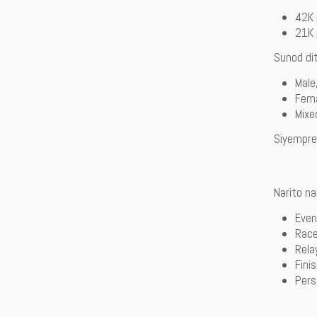
42K 
21K 
Sunod dit
Male
Fem
Mixe
Siyempre
Narito n
Even
Race
Rela
Fini
Pers