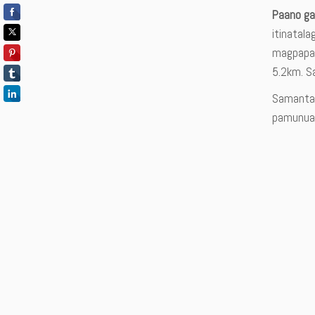
Paano ga
itinatala
magpapas
5.2km. S
Samantal
pamunuan