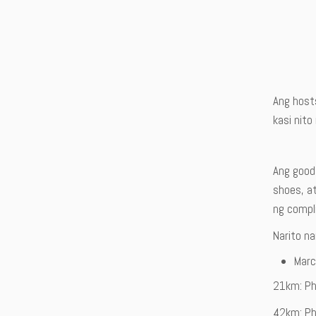
Ang host
kasi nit
Ang good
shoes, a
ng compl
Narito na
Marc
21km: Ph
42km: Ph