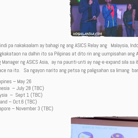
indi pa nakakaalam ay bahagi ng ang ASICS Relay ang Malaysia, Indo
kakataon na dalhin ito sa Pilipinas at dito rin ang uumpisahan ang
 Manager ng ASICS Asia, ay na paunti-unti ay nag-e-expand sila sa 
race na ito. Sa ngayon narito ang petsa ng paligsahan sa limang ba
ippines – May 26
nesia – July 28 (TBC)
ysia – Sept 1 (TBC)
land – Oct.6 (TBC)
apore – November 3 (TBC)