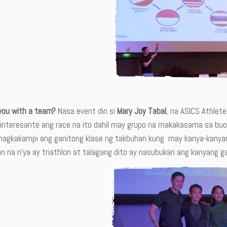
you with a team?
Nasa event din si
Mary Joy Tabal
, na ASICS Athlet
 interesante ang race na ito dahil may grupo na makakasama sa b
agkakampi ang ganitong klase ng takbuhan kung may kanya-kanyang ab
 na n’ya ay triathlon at talagang dito ay nasubukan ang kanyang gal