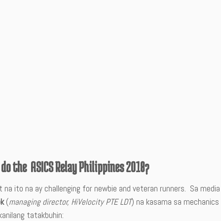
do the ASICS Relay Philippines 2018?
 na ito na ay challenging for newbie and veteran runners. Sa media 
ok
(
managing director, HiVelocity PTE LDT
) na kasama sa mechanics a
kanilang tatakbuhin: