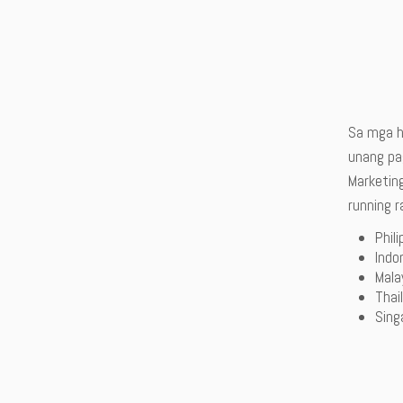
Sa mga h
unang pag
Marketing
running 
Phil
Indo
Mala
Thai
Sing