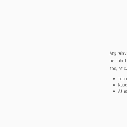
Ang relay
na aabot
tee, at 
team
Kasa
At 