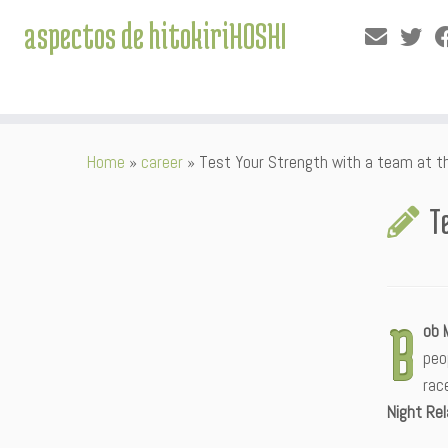
aspectos de hitokiriHOSHI
Skip
Home
»
career
»
Test Your Strength with a team at th
to
content
T
B
ob 
peo
rac
Night Rel