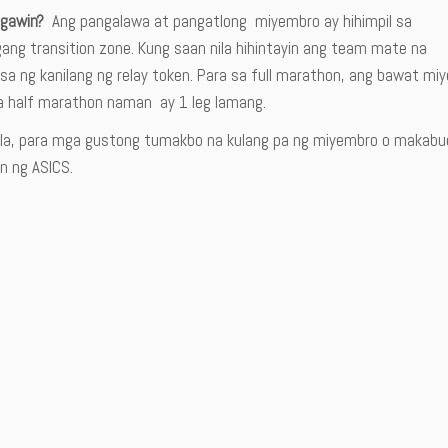
gawin?
Ang pangalawa at pangatlong miyembro ay hihimpil sa
gang transition zone. Kung saan nila hihintayin ang team mate na
a ng kanilang ng relay token. Para sa full marathon, ang bawat mi
a half marathon naman ay 1 leg lamang.
a, para mga gustong tumakbo na kulang pa ng miyembro o makabuo
 ng ASICS.