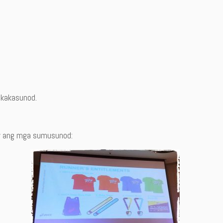
gkakasunod.
ay ang mga sumusunod: