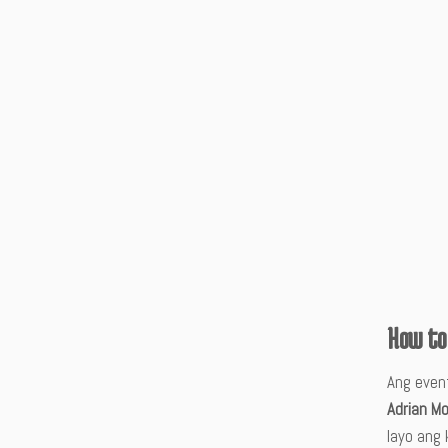
How to 
Ang event
Adrian M
layo ang 