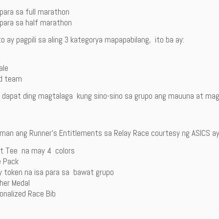
para sa full marathon
para sa half marathon
o ay pagpili sa aling 3 kategorya mapapabilang, ito ba ay:
,
ale
d team
 dapat ding magtalaga kung sino-sino sa grupo ang mauuna at ma
aman ang Runner’s Entitlements sa Relay Race courtesy ng ASICS 
t Tee na may 4 colors
 Pack
y token na isa para sa bawat grupo
sher Medal
onalized Race Bib