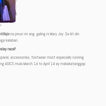
al
illejo
na pinuri rin ang galing ni Mary Joy. Sa liit din
mga kalaban.
relay race?
pparel, accessories, footwear most especially running
e ng ASICS mula March 14 to April 14 ay makakatanggap