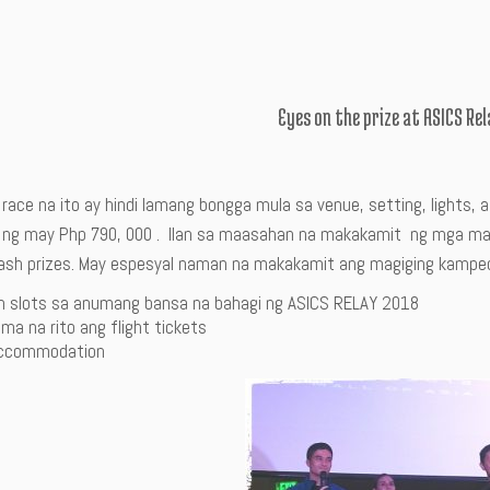
Eyes on the prize at ASICS Re
 race na ito ay hindi lamang bongga mula sa venue, setting, lights
 ng may Php 790, 000 . Ilan sa maasahan na makakamit ng mga magw
cash prizes. May espesyal naman na makakamit ang magiging kampeon
 slots sa anumang bansa na bahagi ng ASICS RELAY 2018
ma na rito ang flight tickets
accommodation