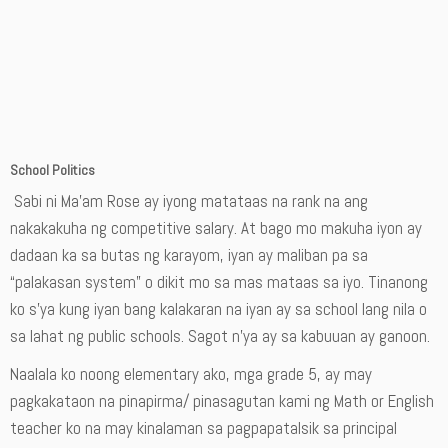
School Politics
Sabi ni Ma’am Rose ay iyong matataas na rank na ang
nakakakuha ng competitive salary. At bago mo makuha iyon ay
dadaan ka sa butas ng karayom, iyan ay maliban pa sa
“palakasan system” o dikit mo sa mas mataas sa iyo. Tinanong
ko s’ya kung iyan bang kalakaran na iyan ay sa school lang nila o
sa lahat ng public schools. Sagot n’ya ay sa kabuuan ay ganoon.
Naalala ko noong elementary ako, mga grade 5, ay may
pagkakataon na pinapirma/ pinasagutan kami ng Math or English
teacher ko na may kinalaman sa pagpapatalsik sa principal