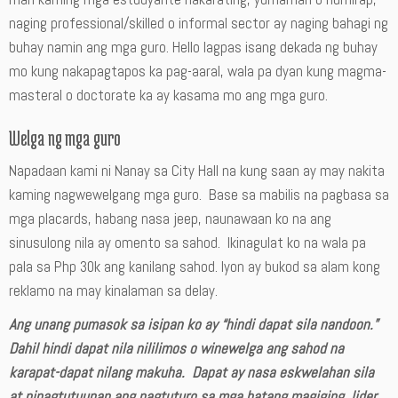
naging professional/skilled o informal sector ay naging bahagi ng
buhay namin ang mga guro. Hello lagpas isang dekada ng buhay
mo kung nakapagtapos ka pag-aaral, wala pa dyan kung magma-
masteral o doctorate ka ay kasama mo ang mga guro.
Welga ng mga guro
Napadaan kami ni Nanay sa City Hall na kung saan ay may nakita
kaming nagwewelgang mga guro. Base sa mabilis na pagbasa sa
mga placards, habang nasa jeep, naunawaan ko na ang
sinusulong nila ay omento sa sahod. Ikinagulat ko na wala pa
pala sa Php 30k ang kanilang sahod. Iyon ay bukod sa alam kong
reklamo na may kinalaman sa delay.
Ang unang pumasok sa isipan ko ay “hindi dapat sila nandoon.”
Dahil hindi dapat nila nililimos o winewelga ang sahod na
karapat-dapat nilang makuha. Dapat ay nasa eskwelahan sila
at pinagtutuunan ang pagtuturo sa mga batang magiging lider,