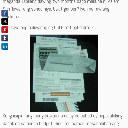
maganda. Bibilang daw ng two months bago makuha ni Ma’am
Sunflower ang sahod niya. bakit ganoon? Iyon na raw ang
kalakaran.
Ano kaya ang paliwanag ng DOLE at DepEd dito ?
Kung iisipin, ang isang buwan na delay na sahod ay napakalaking
dagok na sa house budget. Hindi mo naman masasabihan ang