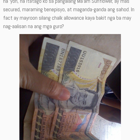
na ‘yon, na itatago ko sa pangalang Ma’am Sunflower, ay mas
secured, maraming benepisyo, at maganda-ganda ang sahod. In
fact ay mayroon silang chalk allowance kaya bakit nga ba may
nag-aalisan na ang mga guro?