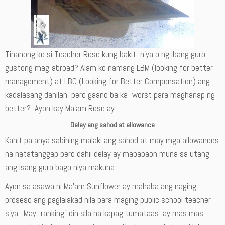
Tinanong ko si Teacher Rose kung bakit n’ya o ng ibang guro
gustong mag-abroad? Alam ko namang LBM (looking for better
management) at LBC (Looking for Better Compensation) ang
kadalasang dahilan, pero gaano ba ka- worst para maghanap ng
better? Ayon kay Ma’am Rose ay:
Delay ang sahod at allowance
Kahit pa anya sabihing malaki ang sahod at may mga allowances
na natatanggap pero dahil delay ay mababaon muna sa utang
ang isang guro bago niya makuha.
Ayon sa asawa ni Ma’am Sunflower ay mahaba ang naging
proseso ang paglalakad nila para maging public school teacher
s’ya. May “ranking” din sila na kapag tumataas ay mas mas