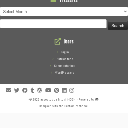
Treasures
Search
for:
Doors
Log in
Entries feed
Comments feed
WordPress.org
·
© 2026
aspectos de hitokiriHOSHI
·
Powered by
·
Designed with the
Customizr theme
·