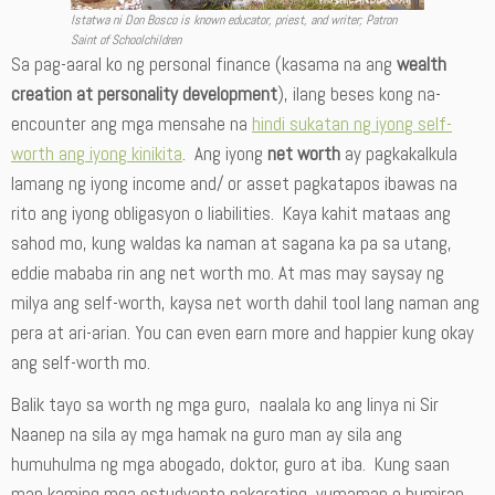
Istatwa ni Don Bosco is known educator, priest, and writer; Patron
Saint of Schoolchildren
Sa pag-aaral ko ng personal finance (kasama na ang
wealth
creation
at personality development
), ilang beses kong na-
encounter ang mga mensahe na
hindi sukatan ng iyong self-
worth ang iyong kinikita
. Ang iyong
net worth
ay pagkakalkula
lamang ng iyong income and/ or asset pagkatapos ibawas na
rito ang iyong obligasyon o liabilities. Kaya kahit mataas ang
sahod mo, kung waldas ka naman at sagana ka pa sa utang,
eddie mababa rin ang net worth mo. At mas may saysay ng
milya ang self-worth, kaysa net worth dahil tool lang naman ang
pera at ari-arian. You can even earn more and happier kung okay
ang self-worth mo.
Balik tayo sa worth ng mga guro, naalala ko ang linya ni Sir
Naanep na sila ay mga hamak na guro man ay sila ang
humuhulma ng mga abogado, doktor, guro at iba. Kung saan
man kaming mga estudyante nakarating, yumaman o humirap,