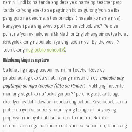
namin. Hindi ko na tanda ang detalye o name ng teacher pero
tanda ko ‘yong epekto sa pagtingin ko sa gurong ‘yon, sa iba
pang guro na deadma, at sa principal ( naalala ko name n’ya).
Nangyayari pala ang away o politics sa school, ano? Pero sa
point na ‘yon ay nakuha ni Mr. Math or English ang simpatya ko at
ikinagalak kong naipanalo n’ya ang laban n’ya. By the way, 7
taon akong
nag-
public school
.
Mababa ang tingin sa mga Guro
Sa lahat ng napag-usapan namin ni Teacher Rose ay
pinakanaantig ako sa sinabi n’yang minsan din ay
mababa ang
pagtingin sa mga teacher (dito sa Pinas
?). Mukhang inosente
man ang sagot ko na “bakit ganoon?” pero nagtataka talaga
ako. Iyan ay dahil daw sa mababa ang sahod. Kaya nasabi ko na
problema iyan sa society natin, iyong halaga at saysay ng
propesyon mo ay ibinabase sa kinikita mo rito. Nakaka-
demoralize na nga na hindi ka satisfied sa sahod mo, tapos ang