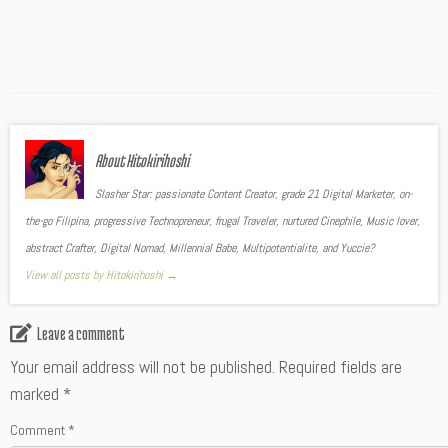
About Hitokirihoshi
Slasher Star: passionate Content Creator, grade 21 Digital Marketer, on-
the-go Filipina, progressive Technopreneur, frugal Traveler, nurtured Cinephile, Music lover,
abstract Crafter, Digital Nomad, Millennial Babe, Multipotentialite, and Yuccie?
View all posts by Hitokirihoshi
→
Leave a comment
Your email address will not be published.
Required fields are
marked
*
Comment
*