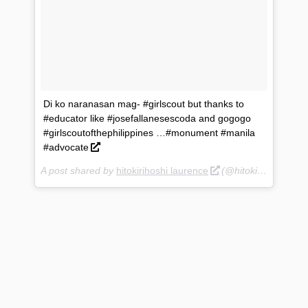
Di ko naranasan mag- #girlscout but thanks to
#educator like #josefallanesescoda and gogogo
#girlscoutofthephilippines …#monument #manila
#advocate
A post shared by
hitokirihoshi laurence
(@hitokirihoshi) on