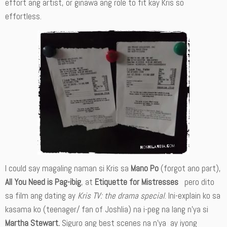
effort ang artist, or ginawa ang role to fit kay Kris so
effortless.
I could say magaling naman si Kris sa
Mano Po
(forgot ano part),
All You Need is Pag-ibig
, at
Etiquette for Mistresses
pero dito
sa film ang dating ay
Kris TV: the drama special
. Ini-explain ko sa
kasama ko (teenager/ fan of Joshlia) na i-peg na lang n’ya si
Martha Stewart.
Siguro ang best scenes na n’ya ay iyong