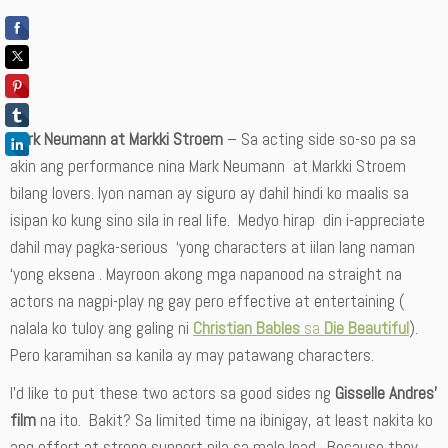
Mark Neumann at Markki Stroem
– Sa acting side so-so pa sa
akin ang performance nina Mark Neumann at Markki Stroem
bilang lovers. Iyon naman ay siguro ay dahil hindi ko maalis sa
isipan ko kung sino sila in real life. Medyo hirap din i-appreciate
dahil may pagka-serious ‘yong characters at iilan lang naman
‘yong eksena . Mayroon akong mga napanood na straight na
actors na nagpi-play ng gay pero effective at entertaining (
nalala ko tuloy ang galing ni
Christian Bables
sa
Die Beautiful
).
Pero karamihan sa kanila ay may patawang characters.
I’d like to put these two actors sa good sides ng
Gisselle Andres’
film
na ito. Bakit? Sa limited time na ibinigay, at least nakita ko
ang effort at strong support nila sa male lead. Because they