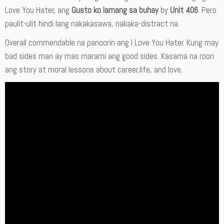
Love You Hater, ang
Gusto ko lamang sa buhay
by
Unit 406
. Pero
paulit-ulit hindi lang nakakasawa, nakaka-distract na.
Overall commendable na panoorin ang I Love You Hater. Kung may
bad sides man ay mas marami ang good sides. Kasama na roon
ang story at moral lessons about career,life, and love.