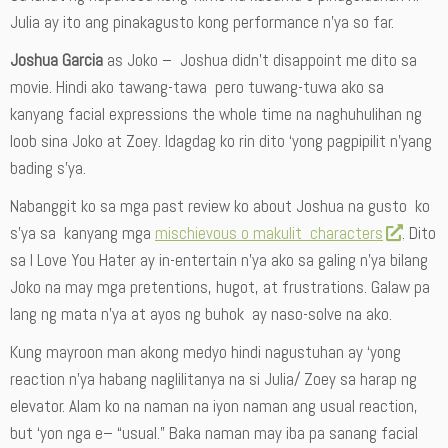
Julia ay ito ang pinakagusto kong performance n’ya so far.
Joshua Garcia
as Joko – Joshua didn’t disappoint me dito sa
movie. Hindi ako tawang-tawa pero tuwang-tuwa ako sa
kanyang facial expressions the whole time na naghuhulihan ng
loob sina Joko at Zoey. Idagdag ko rin dito ‘yong pagpipilit n’yang
bading s’ya.
Nabanggit ko sa mga past review ko about Joshua na gusto ko
s’ya sa kanyang mga
mischievous o makulit characters
. Dito
sa I Love You Hater ay in-entertain n’ya ako sa galing n’ya bilang
Joko na may mga pretentions, hugot, at frustrations. Galaw pa
lang ng mata n’ya at ayos ng buhok ay naso-solve na ako.
Kung mayroon man akong medyo hindi nagustuhan ay ‘yong
reaction n’ya habang naglilitanya na si Julia/ Zoey sa harap ng
elevator. Alam ko na naman na iyon naman ang usual reaction,
but ‘yon nga e– “usual.” Baka naman may iba pa sanang facial