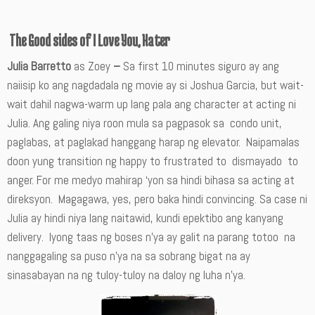
The Good sides of I Love You, Hater
Julia Barretto
as Zoey
–
Sa first 10 minutes siguro ay ang
naiisip ko ang nagdadala ng movie ay si Joshua Garcia, but wait-
wait dahil nagwa-warm up lang pala ang character at acting ni
Julia. Ang galing niya roon mula sa pagpasok sa condo unit,
paglabas, at paglakad hanggang harap ng elevator. Naipamalas
doon yung transition ng happy to frustrated to dismayado to
anger. For me medyo mahirap ‘yon sa hindi bihasa sa acting at
direksyon. Magagawa, yes, pero baka hindi convincing. Sa case ni
Julia ay hindi niya lang naitawid, kundi epektibo ang kanyang
delivery. Iyong taas ng boses n’ya ay galit na parang totoo na
nanggagaling sa puso n’ya na sa sobrang bigat na ay
sinasabayan na ng tuloy-tuloy na daloy ng luha n’ya.