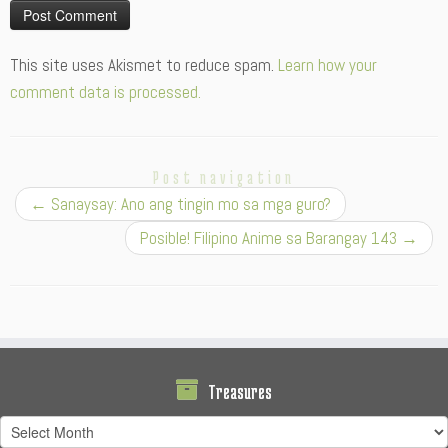
Alternative:
This site uses Akismet to reduce spam.
Learn how your
comment data is processed.
Post navigation
←
Sanaysay: Ano ang tingin mo sa mga guro?
Posible! Filipino Anime sa Barangay 143
→
Treasures
Treasures