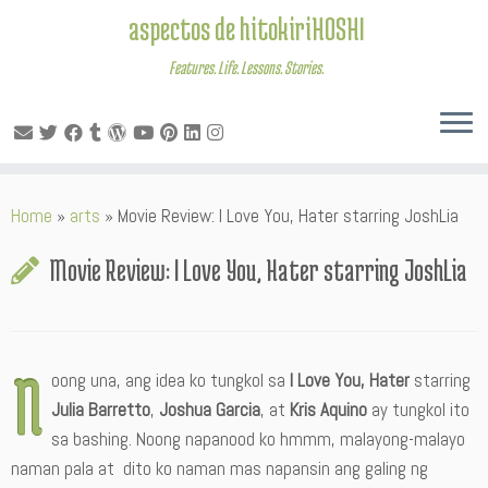
aspectos de hitokiriHOSHI
Features. Life. Lessons. Stories.
Skip
Home
»
arts
»
Movie Review: I Love You, Hater starring JoshLia
to
content
Movie Review: I Love You, Hater starring JoshLia
N
oong una, ang idea ko tungkol sa
I Love You, Hater
starring
Julia Barretto
,
Joshua Garcia
, at
Kris Aquino
ay tungkol ito
sa bashing. Noong napanood ko hmmm, malayong-malayo
naman pala at dito ko naman mas napansin ang galing ng