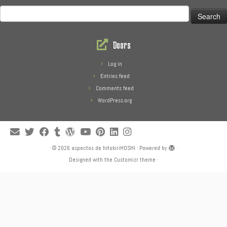
Search
for:
Doors
Log in
Entries feed
Comments feed
WordPress.org
·
© 2026
aspectos de hitokiriHOSHI
·
Powered by
·
Designed with the
Customizr theme
·