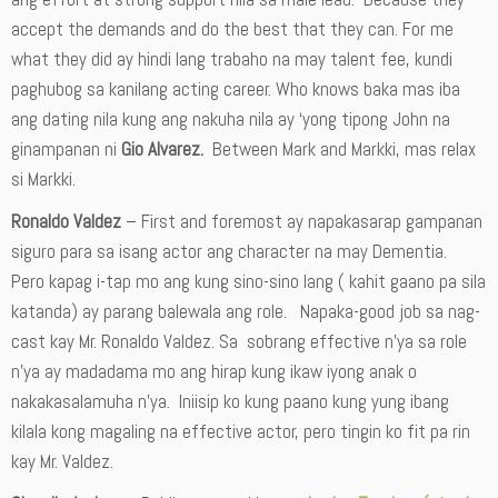
accept the demands and do the best that they can. For me
what they did ay hindi lang trabaho na may talent fee, kundi
paghubog sa kanilang acting career. Who knows baka mas iba
ang dating nila kung ang nakuha nila ay ‘yong tipong John na
ginampanan ni
Gio Alvarez.
Between Mark and Markki, mas relax
si Markki.
Ronaldo Valdez
– First and foremost ay napakasarap gampanan
siguro para sa isang actor ang character na may Dementia.
Pero kapag i-tap mo ang kung sino-sino lang ( kahit gaano pa sila
katanda) ay parang balewala ang role. Napaka-good job sa nag-
cast kay Mr. Ronaldo Valdez. Sa sobrang effective n’ya sa role
n’ya ay madadama mo ang hirap kung ikaw iyong anak o
nakakasalamuha n’ya. Iniisip ko kung paano kung yung ibang
kilala kong magaling na effective actor, pero tingin ko fit pa rin
kay Mr. Valdez.