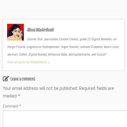
About Hitokirihoshi
Slasher Star: passionate Content Creator, grade 21 Digital Marketer, on-
the-go Filipina, progressive Technopreneur, frugal Traveler, nurtured Cinephile, Music lover,
abstract Crafter, Digital Nomad, Millennial Babe, Multipotentialite, and Yuccie?
View all posts by Hitokirihoshi
→
Leave a comment
Your email address will not be published.
Required fields are
marked
*
Comment
*