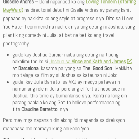
Gisselle Andres
– Dahil napanood ko ang
Loving Tandem (starring
MayWard)
na directorial debut ni Giselle Andres ay parang kahit
papaano ay nakikita ko ang style at progress n’ya. Dito sa I Love
You Hater, I commend na nadirek n’ya ang acting ni Joshua, yung
pilantik ng comedy ni Julia, at bet na bet ko ang travel
photography.
guide kay Joshua Garcia- naiba ang acting na tipong
nakalimutan ko si
Joshua sa
Vince and Kath and James
at
Barcelona
, kasama pa ‘yong sa
The Good Son
. Makikita
mo talaga sa film ay si Joshua sa katauhan ni Joko.
guide kay Julia Barreto- sa VKJ ay medyo patawa rin
naman ang role ni Julia pero ang effort at nasa side ni
Joshua, this time ay bumanlanse s’ya. Konti na lang din
parang naalala ko ang Got to believe performance ng
tita
Claudine Barretto
n’ya .
Pero may mga napansin din akong ‘di maganda sa direksyon
mababasa mo mamaya kung anu-ano ‘yon.