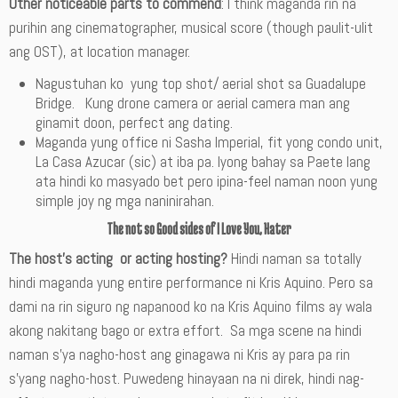
Other noticeable parts to commend
: I think maganda rin na
purihin ang cinematographer, musical score (though paulit-ulit
ang OST), at location manager.
Nagustuhan ko yung top shot/ aerial shot sa Guadalupe
Bridge. Kung drone camera or aerial camera man ang
ginamit doon, perfect ang dating.
Maganda yung office ni Sasha Imperial, fit yong condo unit,
La Casa Azucar (sic) at iba pa. Iyong bahay sa Paete lang
ata hindi ko masyado bet pero ipina-feel naman noon yung
simple joy ng mga naninirahan.
The not so Good sides of I Love You, Hater
The host’s acting or acting hosting?
Hindi naman sa totally
hindi maganda yung entire performance ni Kris Aquino. Pero sa
dami na rin siguro ng napanood ko na Kris Aquino films ay wala
akong nakitang bago or extra effort. Sa mga scene na hindi
naman s’ya nagho-host ang ginagawa ni Kris ay para pa rin
s’yang nagho-host. Puwedeng hinayaan na ni direk, hindi nag-