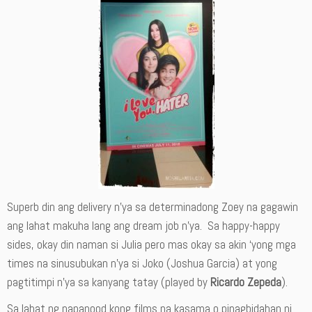
Superb din ang delivery n’ya sa determinadong Zoey na gagawin
ang lahat makuha lang ang dream job n’ya. Sa happy-happy
sides, okay din naman si Julia pero mas okay sa akin ‘yong mga
times na sinusubukan n’ya si Joko (Joshua Garcia) at yong
pagtitimpi n’ya sa kanyang tatay (played by
Ricardo Zepeda
).
Sa lahat ng napanood kong films na kasama o pinagbidahan ni