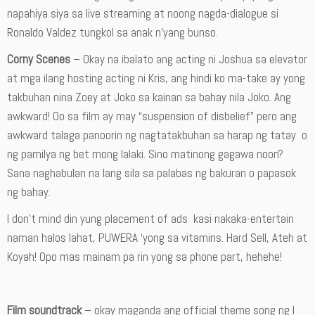
napahiya siya sa live streaming at noong nagda-dialogue si
Ronaldo Valdez tungkol sa anak n’yang bunso.
Corny Scenes
– Okay na ibalato ang acting ni Joshua sa elevator
at mga ilang hosting acting ni Kris, ang hindi ko ma-take ay yong
takbuhan nina Zoey at Joko sa kainan sa bahay nila Joko. Ang
awkward! Oo sa film ay may “suspension of disbelief” pero ang
awkward talaga panoorin ng nagtatakbuhan sa harap ng tatay o
ng pamilya ng bet mong lalaki. Sino matinong gagawa noon?
Sana naghabulan na lang sila sa palabas ng bakuran o papasok
ng bahay.
I don’t mind din yung placement of ads kasi nakaka-entertain
naman halos lahat, PUWERA ‘yong sa vitamins. Hard Sell, Ateh at
Koyah! Opo mas mainam pa rin yong sa phone part, hehehe!
Film soundtrack
– okay maganda ang official theme song ng I