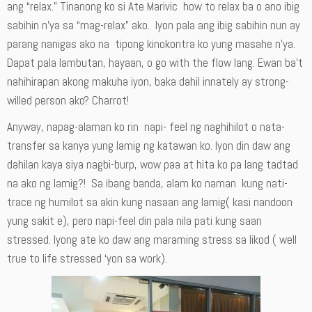
ang “relax.” Tinanong ko si Ate Marivic how to relax ba o ano ibig
sabihin n’ya sa “mag-relax” ako. Iyon pala ang ibig sabihin nun ay
parang nanigas ako na tipong kinokontra ko yung masahe n’ya.
Dapat pala lambutan, hayaan, o go with the flow lang. Ewan ba’t
nahihirapan akong makuha iyon, baka dahil innately ay strong-
willed person ako? Charrot!
Anyway, napag-alaman ko rin napi- feel ng naghihilot o nata-
transfer sa kanya yung lamig ng katawan ko. Iyon din daw ang
dahilan kaya siya nagbi-burp, wow paa at hita ko pa lang tadtad
na ako ng lamig?! Sa ibang banda, alam ko naman kung nati-
trace ng humilot sa akin kung nasaan ang lamig( kasi nandoon
yung sakit e), pero napi-feel din pala nila pati kung saan
stressed. Iyong ate ko daw ang maraming stress sa likod ( well
true to life stressed ‘yon sa work).