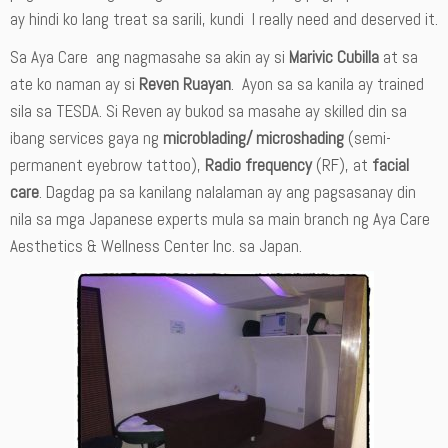
ay hindi ko lang treat sa sarili, kundi I really need and deserved it.
Sa Aya Care ang nagmasahe sa akin ay si
Marivic Cubilla
at sa
ate ko naman ay si
Reven Ruayan
. Ayon sa sa kanila ay trained
sila sa TESDA. Si Reven ay bukod sa masahe ay skilled din sa
ibang services gaya ng
microblading/ microshading
(semi-
permanent eyebrow tattoo),
Radio frequency
(RF), at
facial
care
. Dagdag pa sa kanilang nalalaman ay ang pagsasanay din
nila sa mga Japanese experts mula sa main branch ng Aya Care
Aesthetics & Wellness Center Inc. sa Japan.