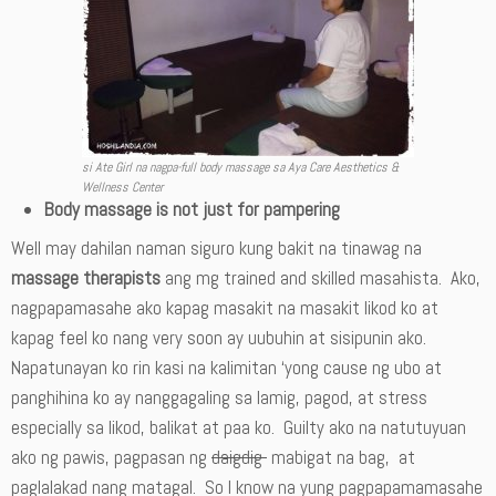
si Ate Girl na nagpa-full body massage sa Aya Care Aesthetics &
Wellness Center
Body massage is not just for pampering
Well may dahilan naman siguro kung bakit na tinawag na
massage therapists
ang mg trained and skilled masahista. Ako,
nagpapamasahe ako kapag masakit na masakit likod ko at
kapag feel ko nang very soon ay uubuhin at sisipunin ako.
Napatunayan ko rin kasi na kalimitan ‘yong cause ng ubo at
panghihina ko ay nanggagaling sa lamig, pagod, at stress
especially sa likod, balikat at paa ko. Guilty ako na natutuyuan
ako ng pawis, pagpasan ng
daigdig
mabigat na bag, at
paglalakad nang matagal. So I know na yung pagpapamamasahe