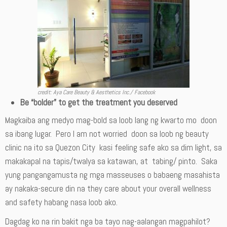
credit: Aya Care Beauty & Aesthetics Inc./ Facebook
Be “bolder” to get the treatment you deserved
Magkaiba ang medyo mag-bold sa loob lang ng kwarto mo doon
sa ibang lugar. Pero I am not worried doon sa loob ng beauty
clinic na ito sa Quezon City kasi feeling safe ako sa dim light, sa
makakapal na tapis/twalya sa katawan, at tabing/ pinto. Saka
yung pangangamusta ng mga masseuses o babaeng masahista
ay nakaka-secure din na they care about your overall wellness
and safety habang nasa loob ako.
Dagdag ko na rin bakit nga ba tayo nag-aalangan magpahilot?