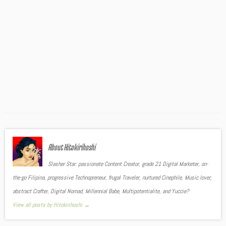
About Hitokirihoshi
Slasher Star: passionate Content Creator, grade 21 Digital Marketer, on-
the-go Filipina, progressive Technopreneur, frugal Traveler, nurtured Cinephile, Music lover,
abstract Crafter, Digital Nomad, Millennial Babe, Multipotentialite, and Yuccie?
View all posts by Hitokirihoshi
→