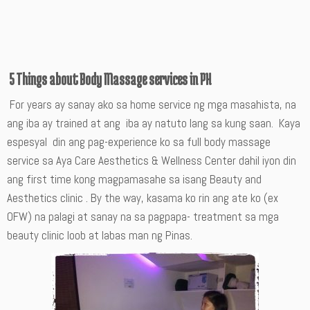
5 Things about Body Massage services in PH
For years ay sanay ako sa home service ng mga masahista, na
ang iba ay trained at ang iba ay natuto lang sa kung saan. Kaya
espesyal din ang pag-experience ko sa full body massage
service sa Aya Care Aesthetics & Wellness Center dahil iyon din
ang first time kong magpamasahe sa isang Beauty and
Aesthetics clinic . By the way, kasama ko rin ang ate ko (ex
OFW) na palagi at sanay na sa pagpapa- treatment sa mga
beauty clinic loob at labas man ng Pinas.