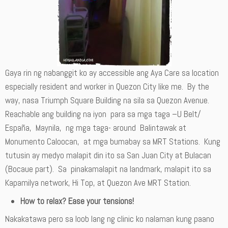
Gaya rin ng nabanggit ko ay accessible ang Aya Care sa location
especially resident and worker in Quezon City like me. By the
way, nasa Triumph Square Building na sila sa Quezon Avenue.
Reachable ang building na iyon para sa mga taga –U Belt/
España, Maynila, ng mga taga- around Balintawak at
Monumento Caloocan, at mga bumabay sa MRT Stations. Kung
tutusin ay medyo malapit din ito sa San Juan City at Bulacan
(Bocaue part). Sa pinakamalapit na landmark, malapit ito sa
Kapamilya network, Hi Top, at Quezon Ave MRT Station.
How to relax? Ease your tensions!
Nakakatawa pero sa loob lang ng clinic ko nalaman kung paano