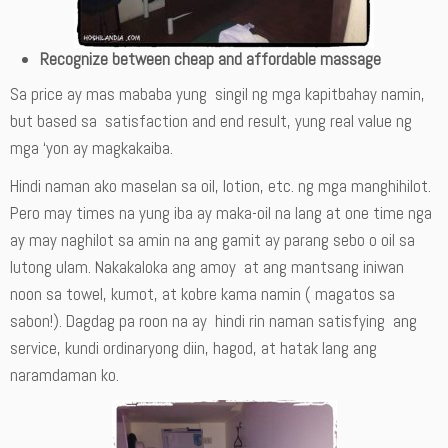
Recognize between cheap and affordable
massage
Sa price ay mas mababa yung singil ng mga kapitbahay namin,
but based sa satisfaction and end result, yung real value ng
mga ‘yon ay magkakaiba.
Hindi naman ako maselan sa oil, lotion, etc. ng mga manghihilot.
Pero may times na yung iba ay maka-oil na lang at one time nga
ay may naghilot sa amin na ang gamit ay parang sebo o oil sa
lutong ulam. Nakakaloka ang amoy at ang mantsang iniwan
noon sa towel, kumot, at kobre kama namin ( magatos sa
sabon!). Dagdag pa roon na ay hindi rin naman satisfying ang
service, kundi ordinaryong diin, hagod, at hatak lang ang
naramdaman ko.