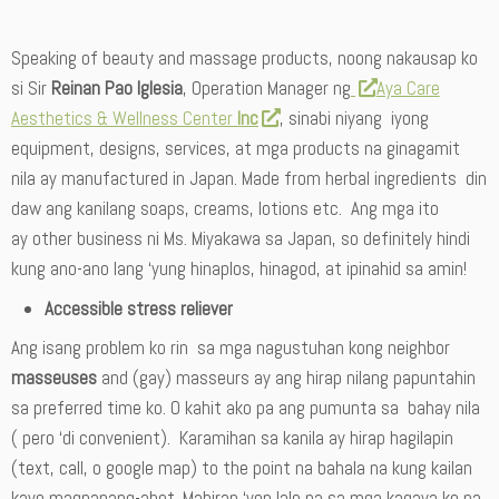
Speaking of beauty and massage products, noong nakausap ko
si Sir
Reinan Pao Iglesia
, Operation Manager ng
Aya Care
Aesthetics & Wellness Center
Inc
, sinabi niyang iyong
equipment, designs, services, at mga products na ginagamit
nila ay manufactured in Japan. Made from herbal ingredients din
daw ang kanilang soaps, creams, lotions etc. Ang mga ito
ay other business ni Ms. Miyakawa sa Japan, so definitely hindi
kung ano-ano lang ‘yung hinaplos, hinagod, at ipinahid sa amin!
Accessible stress reliever
Ang isang problem ko rin sa mga nagustuhan kong neighbor
masseuses
and (gay) masseurs ay ang hirap nilang papuntahin
sa preferred time ko. O kahit ako pa ang pumunta sa bahay nila
( pero ‘di convenient). Karamihan sa kanila ay hirap hagilapin
(text, call, o google map) to the point na bahala na kung kailan
kayo magpapang-abot. Mahirap ‘yon lalo na sa mga kagaya ko na