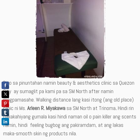
Dito sa pinuntahan namin beauty & aesthetics clinic sa Quezon
City ay sumaglit pa kami pa sa SM North after namin
magpamasahe. Walking distance lang kasi itong (ang old place)
clinic ni Ms.
Arleen R. Miyakawa
sa SM North at Trinoma
.
Hindi rin
nakakahiyang gumala kasi hindi naman oil o pain killer ang scents
namin, hindi feeling bugbog ang pakiramdam, at ang lakas
maka-smooth skin ng products nila.