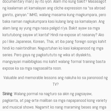
documentary man) ay ito iyon. Alam mo kung bakit? Masasagot
ng kaalaman at kamalayan ang cliche expression na “sa abroad
ganito, ganyan.” IMHO, walang masama kung magkumpara, pero
baka naman nagkukumpara kasi kulang lang sa kamalayan. Ang
alam lang ay yung mga nasa paligid n’ya. Bakit ayaw sa mga
katutubong sayaw at kanta? Hindi na-expose at nasanay? Ako
po I like Japanese, Korean, Thai, at iba pang foreign songs kahit
hindi ko naiintindihan. Nagustuhan ko kasi kakapanood ng mga
series. Pero gaya ng pagkatututo ng wika at diyalekto,
mangyayari maiibibigkas mo kahit walang formal training basta
expose ka sa mga nagsasalita noon.
Valuable and memorable lessons ang nakuha ko sa panonood ng
TV?
Sining
. Walang pormal na nagturo sa akin ng pagsayaw,
pagkanta, at pag-arte maliban sa mga napapanood kong variety
and musical shows. Nagamit ko nang maraming beses ang mga