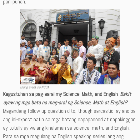
panlipunan.
Isang event sa NCCA
Kagustuhan sa pag-aaral my Science, Math, and English
.
Bakit
ayaw ng mga bata na mag-aral ng Science, Math at English?
Magandang follow-up question dito, though sarcastic, ay ano ba
ang ini-expect natin sa mga batang napapanood at napakinggan
ay totally ay walang kinalaman sa science, math, and English.
Para sa mga magulang na English speaking series lang ang