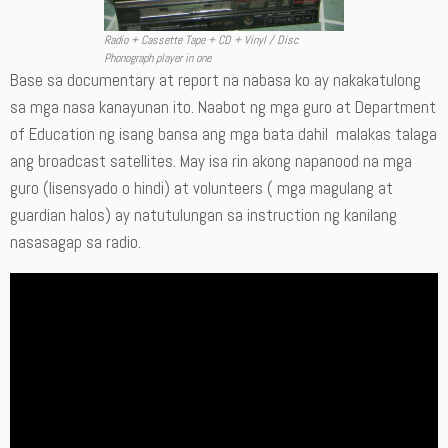
Radio + Cassette Tape + CD + Vinyl / Disc
Phonograph player in one
Base sa documentary at report na nabasa ko ay nakakatulong
sa mga nasa kanayunan ito. Naabot ng mga guro at Department
of Education ng isang bansa ang mga bata dahil malakas talaga
ang broadcast satellites. May isa rin akong napanood na mga
guro (lisensyado o hindi) at volunteers ( mga magulang at
guardian halos) ay natutulungan sa instruction ng kanilang
nasasagap sa radio.