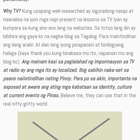
Why TV?
Kung usapang well-researched ay siguradong nasipi at
naanalisa na iyon mga napi-present na lessons sa TV. Iyan ay
kumpara sa kung ano-ano lang na websites. Sa totoo lang din ay
bibihira ang gaya ko na nagba-blog sa Tagalog. Para maintindihan
ang ilang aralin. At iilan lang iyong pinapansin at binibigyang
halaga (kaya thank you kung binabasa mo ito, napansin mo ang
blog ko).
Ang mainam kasi sa paglalahad ng impormasyon sa TV
at radio ay ang mga ito ay localized. Ibig sabihin naka-set sa
paano naiintindihan nating Pinoy. Para po sa akin, importante na
exposed at aware ang ating mga kabataan sa identity, culture
at current events ng Pinas
.
Believe me, they can use that in the
real nitty-gritty world.