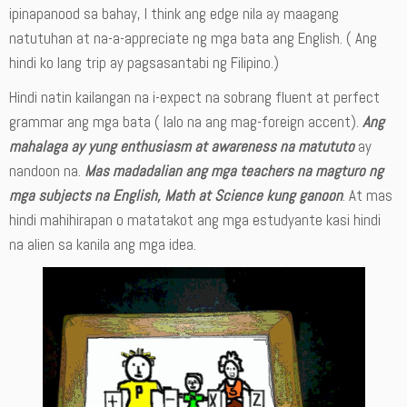
ipinapanood sa bahay, I think ang edge nila ay maagang
natutuhan at na-a-appreciate ng mga bata ang English. ( Ang
hindi ko lang trip ay pagsasantabi ng Filipino.)
Hindi natin kailangan na i-expect na sobrang fluent at perfect
grammar ang mga bata ( lalo na ang mag-foreign accent).
Ang
mahalaga ay yung enthusiasm at awareness na matututo
ay
nandoon na.
Mas madadalian ang mga teachers na magturo ng
mga subjects na English, Math at Science kung ganoon
. At mas
hindi mahihirapan o matatakot ang mga estudyante kasi hindi
na alien sa kanila ang mga idea.