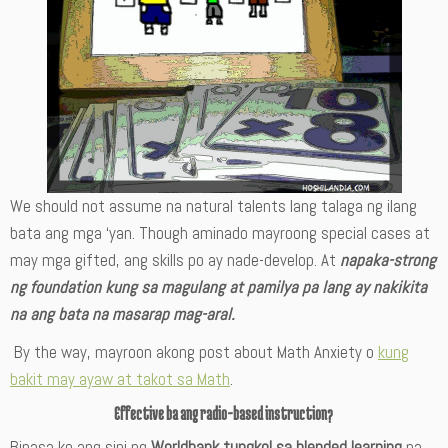
We should not assume na natural talents lang talaga ng ilang
bata ang mga ‘yan. Though aminado mayroong special cases at
may mga gifted, ang skills po ay nade-develop. At
napaka-strong
ng foundation kung sa magulang at pamilya pa lang ay nakikita
na ang bata na masarap mag-aral.
By the way, mayroon akong post about Math Anxiety o
kung
bakit may ayaw at takot sa Math
.
Effective ba ang radio-based instruction?
Binasa ko ang sipi ng
Worldbank tungkol sa blended learning
na