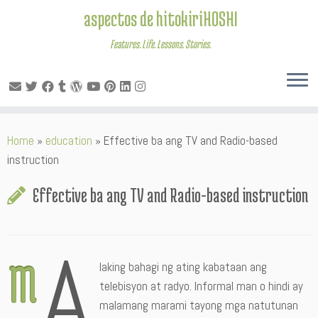
aspectos de hitokiriHOSHI
Features. Life. Lessons. Stories.
Skip
Home
»
education
»
Effective ba ang TV and Radio-based
to
instruction
content
Effective ba ang TV and Radio-based instruction
a
M
laking bahagi ng ating kabataan ang
telebisyon at radyo. Informal man o hindi ay
malamang marami tayong mga natutunan