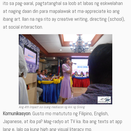
ito sa pag-aaral, pagtatanghal sa loob at labas ng eskwelahan
at naging daan din para mapalawak at ma-appreciate ko ang
ibang art. Ilan na nga rito ay creative writing, directing (school),
at social interaction.
Ang 4th Impact sa isang mediacon ng Ani ng Sining
Komunikasyon
. Gusto mo matututo ng Filipino, English,
Japanese, at iba pa? Mag-radyo at TV ka. Iba ang texts at app
lang e, lalo pa kung high ang visual literacy mo.