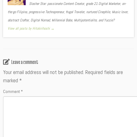
Slasher Star: passionate Content Creator, grade 21 Digital Marketer, on-
the-go Filipina, progressive Technopreneur, frugal Traveler, nurtured Cinephile, Music lover,
abstract Crafter, Digital Nomad, Millennial Babe, Multipotentialite, and Yuccie?
View all posts by Hitokirihoshi
→
Leave a comment
Your email address will not be published.
Required fields are
marked
*
Comment
*