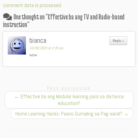
comment data is processed.
One thought on “
Effective ba ang TV and Radio-based
instruction
”
bianca
Reply
↓
10/08/2020 at 2:35 pm
wow
Post navigation
←
Effective ba ang Modular learning para sa distance
education?
Home Learning Hacks: Paano Gumaling sa Pag-aaral?
→