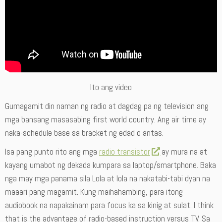
Ito ang video
Gumagamit din naman ng radio at dagdag pa ng television ang
mga bansang masasabing first world country. Ang air time ay
naka-schedule base sa bracket ng edad o antas.
Isa pang punto rito ang mga
radio transistor
ay mura na at
kayang umabot ng dekada kumpara sa laptop/smartphone. Baka
nga may mga panama sila Lola at lola na nakatabi-tabi dyan na
maaari pang magamit. Kung maihahambing, para itong
audiobook na napakainam para focus ka sa kinig at sulat. I think
that is the advantage of radio-based instruction versus TV. Sa