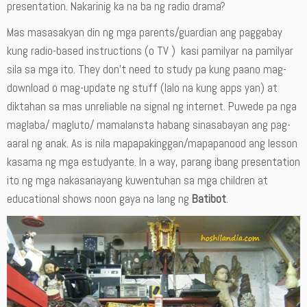
presentation. Nakarinig ka na ba ng radio drama?
Mas masasakyan din ng mga parents/guardian ang paggabay
kung radio-based instructions (o TV ) kasi pamilyar na pamilyar
sila sa mga ito. They don’t need to study pa kung paano mag-
download o mag-update ng stuff (lalo na kung apps yan) at
diktahan sa mas unreliable na signal ng internet. Puwede pa nga
maglaba/ magluto/ mamalansta habang sinasabayan ang pag-
aaral ng anak. As is nila mapapakinggan/mapapanood ang lesson
kasama ng mga estudyante. In a way, parang ibang presentation
ito ng mga nakasanayang kuwentuhan sa mga children at
educational shows noon gaya na lang ng
Batibot
.