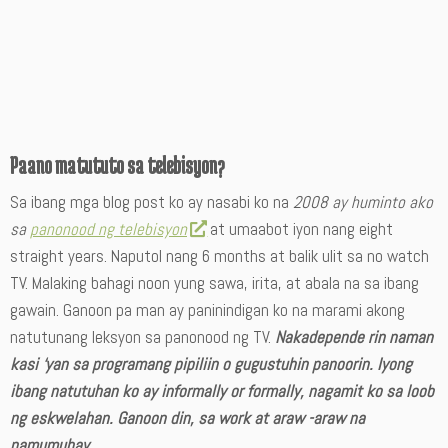
Paano matututo sa telebisyon?
Sa ibang mga blog post ko ay nasabi ko na
2008 ay huminto ako
sa
panonood ng telebisyon
at umaabot iyon nang eight
straight years. Naputol nang 6 months at balik ulit sa no watch
TV. Malaking bahagi noon yung sawa, irita, at abala na sa ibang
gawain. Ganoon pa man ay paninindigan ko na marami akong
natutunang leksyon sa panonood ng TV.
Nakadepende rin naman
kasi ‘yan sa programang pipiliin o gugustuhin panoorin. Iyong
ibang natutuhan ko ay informally or formally, nagamit ko sa loob
ng eskwelahan. Ganoon din, sa work at araw -araw na
pamumuhay.