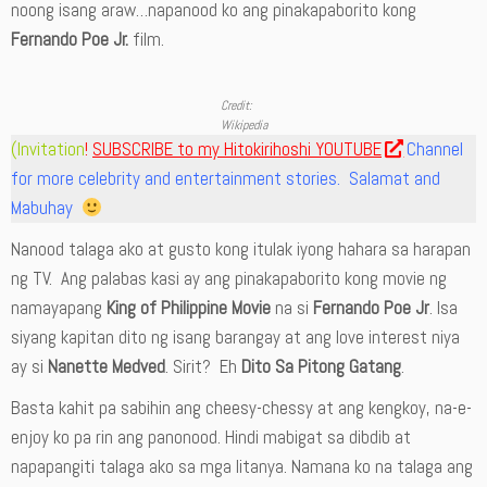
noong isang araw…napanood ko ang pinakapaborito kong
Fernando Poe Jr.
film.
Credit:
Wikipedia
(Invitation
!
SUBSCRIBE to my Hitokirihoshi YOUTUBE
Channel
for more celebrity and entertainment stories. Salamat and
Mabuhay
Nanood talaga ako at gusto kong itulak iyong hahara sa harapan
ng TV. Ang palabas kasi ay ang pinakapaborito kong movie ng
namayapang
King of Philippine Movie
na si
Fernando Poe Jr
. Isa
siyang kapitan dito ng isang barangay at ang love interest niya
ay si
Nanette Medved
. Sirit? Eh
Dito Sa Pitong Gatang
.
Basta kahit pa sabihin ang cheesy-chessy at ang kengkoy, na-e-
enjoy ko pa rin ang panonood. Hindi mabigat sa dibdib at
napapangiti talaga ako sa mga litanya. Namana ko na talaga ang