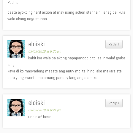
Padilla.
basta ayoko ng hard action at may isang action star na ni isnag pelikula
wala akong nagustuhan.
eloiski
Reply
↓
03/03/2010 at 8:25 pm
kahit isa wala pa akong napapanood dito. as in wala! grabe
lang!
kaya di ko masyadong magets ang entry mo ‘te! hindi ako makarelate!
pero yung kwento malamang panday lang ang alam ko!
eloiski
Reply
↓
03/03/2010 at 8:24 pm
una ako! base!