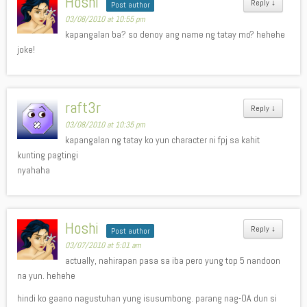
Hoshi
Reply
↓
Post author
03/08/2010 at 10:55 pm
kapangalan ba? so denoy ang name ng tatay mo? hehehe
joke!
raft3r
Reply
↓
03/08/2010 at 10:35 pm
kapangalan ng tatay ko yun character ni fpj sa kahit
kunting pagtingi
nyahaha
Hoshi
Reply
↓
Post author
03/07/2010 at 5:01 am
actually, nahirapan pasa sa iba pero yung top 5 nandoon
na yun. hehehe
hindi ko gaano nagustuhan yung isusumbong. parang nag-OA dun si