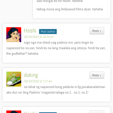
see movgie ito for Hoshi. hehehe
talbog muna ang Hollywood films dyan. hehehe
Hoshi
Reply
↓
Post author
03/10/2010 at 10:24 pm
sige nga ma-check yag padrino mo. pero tingin ko
napanood ko na yan. hindi ko na lang maalala ang istorya. hindi ba yan,
the godfather? hehehe
duking
Reply
↓
03/10/2010 at 7:17 am
sa lahat ng napanood kong pelikula ni fpj,pinakanalaliman
ako dun sa ‘Ang Padrino’ maganda talaga.no.1…no.1..no.1!