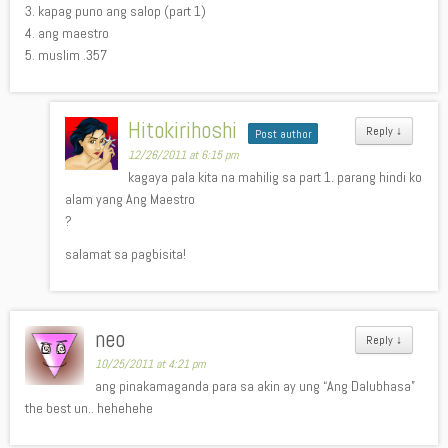
3. kapag puno ang salop (part 1)
4. ang maestro
5. muslim .357
Hitokirihoshi
Reply
↓
Post author
12/26/2011 at 6:15 pm
kagaya pala kita na mahilig sa part 1. parang hindi ko
alam yang Ang Maestro
?
salamat sa pagbisita!
neo
Reply
↓
10/25/2011 at 4:21 pm
ang pinakamaganda para sa akin ay ung “Ang Dalubhasa”
the best un.. hehehehe