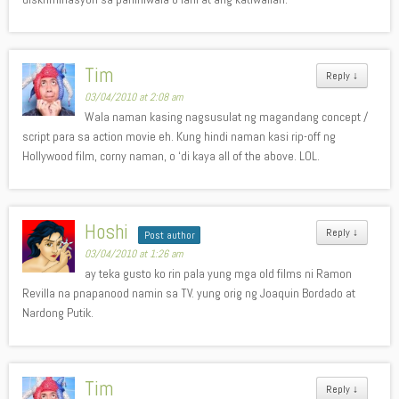
Tim
Reply
↓
03/04/2010 at 2:08 am
Wala naman kasing nagsusulat ng magandang concept /
script para sa action movie eh. Kung hindi naman kasi rip-off ng
Hollywood film, corny naman, o ‘di kaya all of the above. LOL.
Hoshi
Reply
↓
Post author
03/04/2010 at 1:26 am
ay teka gusto ko rin pala yung mga old films ni Ramon
Revilla na pnapanood namin sa TV. yung orig ng Joaquin Bordado at
Nardong Putik.
Tim
Reply
↓