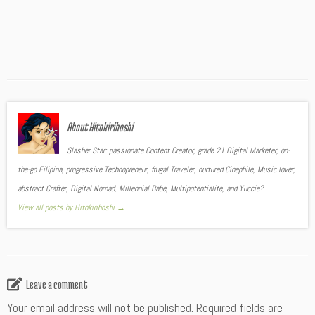
About Hitokirihoshi
Slasher Star: passionate Content Creator, grade 21 Digital Marketer, on-
the-go Filipina, progressive Technopreneur, frugal Traveler, nurtured Cinephile, Music lover,
abstract Crafter, Digital Nomad, Millennial Babe, Multipotentialite, and Yuccie?
View all posts by Hitokirihoshi
→
Leave a comment
Your email address will not be published.
Required fields are