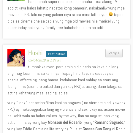
hahahahah super relate ako hahahaha… isa akong TV
addict kaya halos lahat pinapatos kong panoorin, nakakaaliw yung mga
movies ni FPJ lalo na yung pakner niya si ara mina laftrip yun
tapos
diba sa cinema one sa cable yung mga old movies nila maricel yung
super inday saka yung family tree hahahahaha am so adik…
Hoshi
Reply
↓
Post author
03/04/2010 at 1:24 am
tumpak ka dyan. pero aminin din natin na kakainin lang
ang mag local films sa kahihiyan kapag hindi tayo nakasabay sa
special effects ng ibang bansa. kadalasan kasi sablay sa story ang
ibang films (siempre bukod dun yun kay FPJ)at acting. Bano talaga sa
acting kahit yung mga leading ladies.
yung “ilang” last action films kasi na nagawa ( na siempre hindi gawang
FPJ) ay makapagpakita lang ng violence and sex, okay na, action movie
na. kahit wala na halos values. by the way, ilan sa nagustuhan kong
action films ay yung kay
Monsour del Rosario
, iyong “
Romano Sagrado
,”
yung kay Eddie Garcia na life story ng Pulis at
Grease Gun Gang
ni Robin