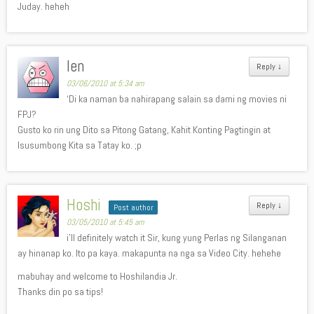
Juday. heheh
len
Reply
↓
03/06/2010 at 5:34 am
‘Di ka naman ba nahirapang salain sa dami ng movies ni
FPJ?
Gusto ko rin ung Dito sa Pitong Gatang, Kahit Konting Pagtingin at
Isusumbong Kita sa Tatay ko. ;p
Hoshi
Reply
↓
Post author
03/05/2010 at 5:45 am
i’ll definitely watch it Sir, kung yung Perlas ng Silanganan
ay hinanap ko. Ito pa kaya. makapunta na nga sa Video City. hehehe
mabuhay and welcome to Hoshilandia Jr.
Thanks din po sa tips!