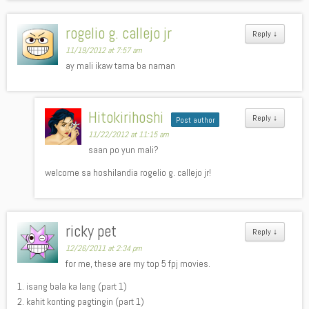
rogelio g. callejo jr
Reply
↓
11/19/2012 at 7:57 am
ay mali ikaw tama ba naman
Hitokirihoshi
Reply
↓
Post author
11/22/2012 at 11:15 am
saan po yun mali?
welcome sa hoshilandia rogelio g. callejo jr!
ricky pet
Reply
↓
12/26/2011 at 2:34 pm
for me, these are my top 5 fpj movies.
1. isang bala ka lang (part 1)
2. kahit konting pagtingin (part 1)