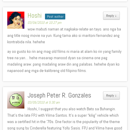
Hoshi
Reply
↓
Post author
03/04/2010 at 10:27 pm
wow mabuti naman at nagkaka-relate-an tayo. ano nga ba
ang title noog movie na yun. Kung tama ako si maritoni fernandez ang
kontrabida nila. hehehe
ay oo gusto ko rin ang mag old films ni maria at alam ko rin yang family
tree na yan… hehe masarap manood dyan sa cinema one pag
madaling araw. pang madaling araw din ang palabas. hehehe dyan ko
napanood ang mga de-kalibreng old filipino films.
Joseph Peter R. Gonzales
Reply
↓
03/05/2010 at 5:30 am
Hoshi, I suggest that you also watch Bato sa Buhangin.
That’s the late FPJ with Vilma Santos. It’s a super “kilig” vehicle which
was a certified hit in the ’70s. One factor is the popularity of the theme
song sung by Cinderella featuring Yolly Sasis. FPJ and Vilma have good