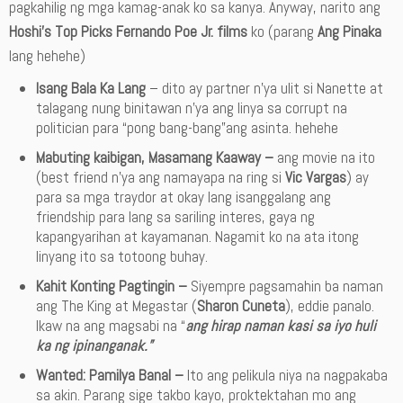
pagkahilig ng mga kamag-anak ko sa kanya. Anyway, narito ang
Hoshi’s Top Picks Fernando Poe Jr. films
ko (parang
Ang Pinaka
lang hehehe)
Isang Bala Ka Lang
– dito ay partner n’ya ulit si Nanette at
talagang nung binitawan n’ya ang linya sa corrupt na
politician para “pong bang-bang”ang asinta. hehehe
Mabuting kaibigan, Masamang Kaaway –
ang movie na ito
(best friend n’ya ang namayapa na ring si
Vic Vargas
) ay
para sa mga traydor at okay lang isanggalang ang
friendship para lang sa sariling interes, gaya ng
kapangyarihan at kayamanan. Nagamit ko na ata itong
linyang ito sa totoong buhay.
Kahit Konting Pagtingin –
Siyempre pagsamahin ba naman
ang The King at Megastar (
Sharon Cuneta
), eddie panalo.
Ikaw na ang magsabi na “
ang hirap naman kasi sa iyo huli
ka ng ipinanganak.”
Wanted: Pamilya Banal –
Ito ang pelikula niya na nagpakaba
sa akin. Parang sige takbo kayo, proktektahan mo ang