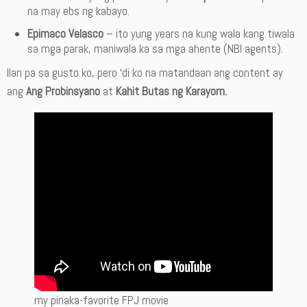
na may ebs ng kabayo.
Epimaco Velasco
– ito yung years na kung wala kang tiwala
sa mga parak, maniwala ka sa mga ahente (NBI agents).
Ilan pa sa gusto ko, pero ‘di ko na matandaan ang content ay
ang
Ang Probinsyano
at
Kahit Butas ng Karayom.
my pinaka-favorite FPJ movie