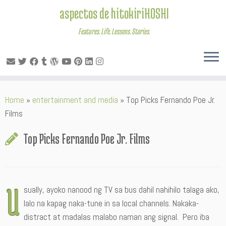
aspectos de hitokiriHOSHI
Features. Life. Lessons. Stories.
Skip
Home
»
entertainment and media
»
Top Picks Fernando Poe Jr.
to
Films
content
Top Picks Fernando Poe Jr. Films
U
sually, ayoko nanood ng TV sa bus dahil nahihilo talaga ako,
lalo na kapag naka-tune in sa local channels. Nakaka-
distract at madalas malabo naman ang signal. Pero iba