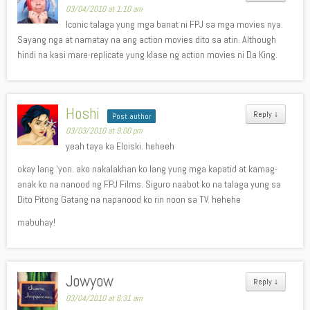
03/04/2010 at 1:10 am
Iconic talaga yung mga banat ni FPJ sa mga movies nya.
Sayang nga at namatay na ang action movies dito sa atin. Although
hindi na kasi mare-replicate yung klase ng action movies ni Da King.
Hoshi
Reply
↓
Post author
03/03/2010 at 9:00 pm
yeah taya ka Eloiski. heheeh
okay lang ‘yon. ako nakalakhan ko lang yung mga kapatid at kamag-
anak ko na nanood ng FPJ Films. Siguro naabot ko na talaga yung sa
Dito Pitong Gatang na napanood ko rin noon sa TV. hehehe
mabuhay!
Jowyow
Reply
↓
03/04/2010 at 6:31 am