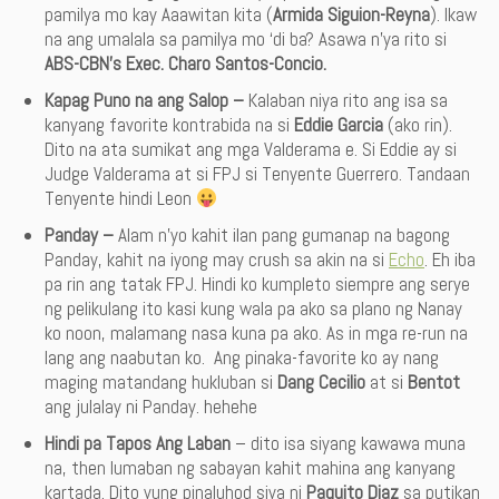
pamilya mo kay Aaawitan kita (
Armida Siguion-Reyna
). Ikaw
na ang umalala sa pamilya mo ‘di ba? Asawa n’ya rito si
ABS-CBN’s Exec. Charo Santos-Concio.
Kapag Puno na ang Salop –
Kalaban niya rito ang isa sa
kanyang favorite kontrabida na si
Eddie Garcia
(ako rin).
Dito na ata sumikat ang mga Valderama e. Si Eddie ay si
Judge Valderama at si FPJ si Tenyente Guerrero. Tandaan
Tenyente hindi Leon
Panday –
Alam n’yo kahit ilan pang gumanap na bagong
Panday, kahit na iyong may crush sa akin na si
Echo
. Eh iba
pa rin ang tatak FPJ. Hindi ko kumpleto siempre ang serye
ng pelikulang ito kasi kung wala pa ako sa plano ng Nanay
ko noon, malamang nasa kuna pa ako. As in mga re-run na
lang ang naabutan ko. Ang pinaka-favorite ko ay nang
maging matandang hukluban si
Dang Cecilio
at si
Bentot
ang julalay ni Panday. hehehe
Hindi pa Tapos Ang Laban
– dito isa siyang kawawa muna
na, then lumaban ng sabayan kahit mahina ang kanyang
kartada. Dito yung pinaluhod siya ni
Paquito Diaz
sa putikan