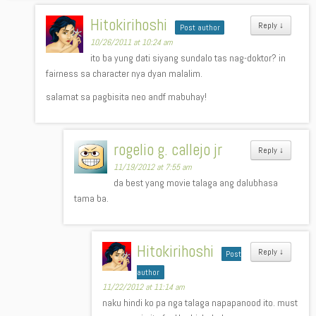
Hitokirihoshi
Reply
↓
Post author
10/26/2011 at 10:24 am
ito ba yung dati siyang sundalo tas nag-doktor? in
fairness sa character nya dyan malalim.
salamat sa pagbisita neo andf mabuhay!
rogelio g. callejo jr
Reply
↓
11/19/2012 at 7:55 am
da best yang movie talaga ang dalubhasa
tama ba.
Hitokirihoshi
Reply
↓
Post
author
11/22/2012 at 11:14 am
naku hindi ko pa nga talaga napapanood ito. must