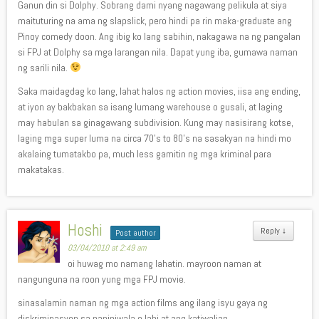
Ganun din si Dolphy. Sobrang dami nyang nagawang pelikula at siya
maituturing na ama ng slapslick, pero hindi pa rin maka-graduate ang
Pinoy comedy doon. Ang ibig ko lang sabihin, nakagawa na ng pangalan
si FPJ at Dolphy sa mga larangan nila. Dapat yung iba, gumawa naman
ng sarili nila.
Saka maidagdag ko lang, lahat halos ng action movies, iisa ang ending,
at iyon ay bakbakan sa isang lumang warehouse o gusali, at laging
may habulan sa ginagawang subdivision. Kung may nasisirang kotse,
laging mga super luma na circa 70’s to 80’s na sasakyan na hindi mo
akalaing tumatakbo pa, much less gamitin ng mga kriminal para
makatakas.
Hoshi
Reply
↓
Post author
03/04/2010 at 2:49 am
oi huwag mo namang lahatin. mayroon naman at
nangunguna na roon yung mga FPJ movie.
sinasalamin naman ng mga action films ang ilang isyu gaya ng
diskriminasyon sa paniniwala o lahi at ang katiwalian.