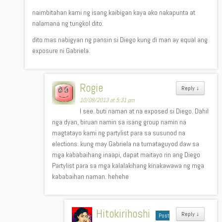
naimbitahan kami ng isang kaibigan kaya ako nakapunta at
nalamana ng tungkol dito.
dito mas nabigyan ng pansin si Diego kung di man ay equal ang
exposure ni Gabriela.
Rogie
Reply
↓
10/08/2013 at 5:31 pm
I see. buti naman at na exposed si Diego. Dahil
nga dyan, biruan namin sa isang group namin na
magtatayo kami ng partylist para sa susunod na
elections. kung may Gabriela na tumataguyod daw sa
mga kababaihang inaapi, dapat maitayo rin ang Diego
Partylist para sa mga kalalakihang kinakawawa ng mga
kababaihan naman. hehehe
Hitokirihoshi
Reply
↓
Post