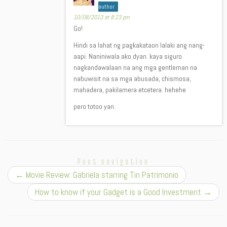
author
10/08/2013 at 8:23 pm
Go!
Hindi sa lahat ng pagkakataon lalaki ang nang-
aapi. Naniniwala ako dyan. kaya siguro
nagkandawalaan na ang mga gentleman na
nabuwisit na sa mga abusada, chismosa,
mahadera, pakilamera etcetera. hehehe
pero totoo yan.
Post navigation
←
Movie Review: Gabriela starring Tin Patrimonio
How to know if your Gadget is a Good Investment
→