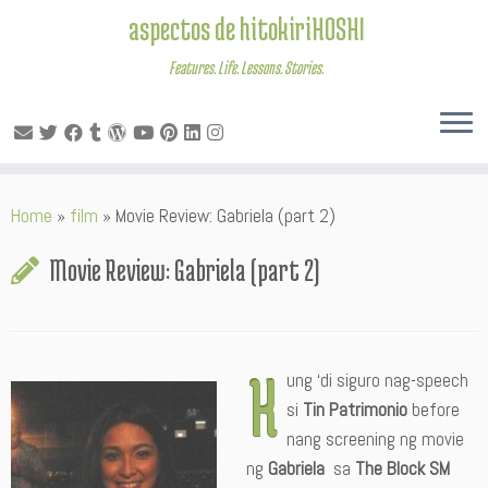
aspectos de hitokiriHOSHI
Features. Life. Lessons. Stories.
Skip
Home
»
film
»
Movie Review: Gabriela (part 2)
to
content
Movie Review: Gabriela (part 2)
K
ung ‘di siguro nag-speech
si
Tin Patrimonio
before
nang screening ng movie
ng
Gabriela
sa
The Block SM