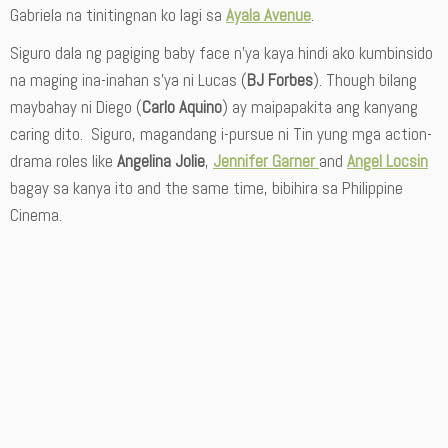
Gabriela na tinitingnan ko lagi sa
Ayala Avenue
.
Siguro dala ng pagiging baby face n’ya kaya hindi ako kumbinsido
na maging ina-inahan s’ya ni Lucas (
BJ Forbes
). Though bilang
maybahay ni Diego (
Carlo Aquino
) ay maipapakita ang kanyang
caring dito. Siguro, magandang i-pursue ni Tin yung mga action-
drama roles like
Angelina Jolie
,
Jennifer Garner
and
Angel Locsin
bagay sa kanya ito and the same time, bibihira sa Philippine
Cinema.