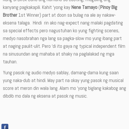
kanyang pagkakapili. Kahit ‘yong kay
Nene Tamayo
(
Pinoy Big
Brother
1st Winner) part at doon sa bulag na ale ay nakaw-
eksena talaga. Hindi rin ako nag-expect nang malaki pagdating
sa special effects pero nagustuhan ko yung fighting scenes,
medyo nasobrahan nga lang sa pagka-slow mo yung ibang part
at naging paulit-ulit. Pero ‘di ito gaya ng typical independent film
na sinusundan ang mahaba at shaky na paglalakad ng mga
tauhan.
Yung pasok ng audio medyo sablay, damang-dama kung saan
yung naka-dub at hindi. May part na okay yung pasok ng musical
score at meron din wala lang. Alam mo ‘yong biglang kakabog ang
dibdib mo dala ng eksena at pasok ng music.