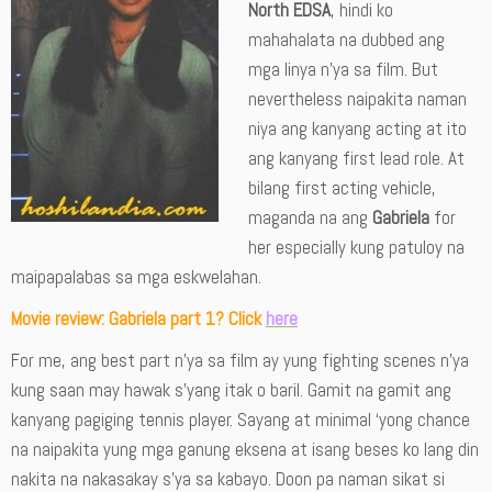
North EDSA
, hindi ko
mahahalata na dubbed ang
mga linya n’ya sa film. But
nevertheless naipakita naman
niya ang kanyang acting at ito
ang kanyang first lead role. At
bilang first acting vehicle,
maganda na ang
Gabriela
for
her especially kung patuloy na
maipapalabas sa mga eskwelahan.
Movie review: Gabriela part 1? Click
here
For me, ang best part n’ya sa film ay yung fighting scenes n’ya
kung saan may hawak s’yang itak o baril. Gamit na gamit ang
kanyang pagiging tennis player. Sayang at minimal ‘yong chance
na naipakita yung mga ganung eksena at isang beses ko lang din
nakita na nakasakay s’ya sa kabayo. Doon pa naman sikat si