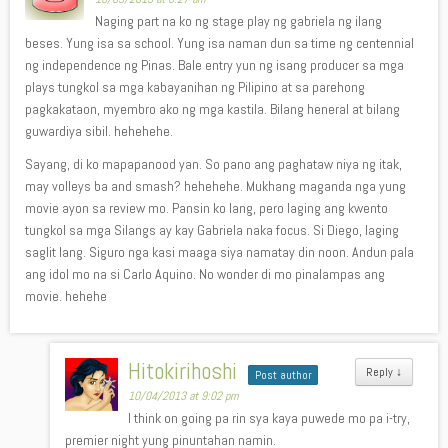
Naging part na ko ng stage play ng gabriela ng ilang
beses. Yung isa sa school. Yung isa naman dun sa time ng centennial
ng independence ng Pinas. Bale entry yun ng isang producer sa mga
plays tungkol sa mga kabayanihan ng Pilipino at sa parehong
pagkakataon, myembro ako ng mga kastila. Bilang heneral at bilang
guwardiya sibil. hehehehe.
Sayang, di ko mapapanood yan. So pano ang paghataw niya ng itak,
may volleys ba and smash? hehehehe. Mukhang maganda nga yung
movie ayon sa review mo. Pansin ko lang, pero laging ang kwento
tungkol sa mga Silangs ay kay Gabriela naka focus. Si Diego, laging
saglit lang. Siguro nga kasi maaga siya namatay din noon. Andun pala
ang idol mo na si Carlo Aquino. No wonder di mo pinalampas ang
movie. hehehe
Hitokirihoshi
Reply
↓
Post author
10/04/2013 at 9:02 pm
I think on going pa rin sya kaya puwede mo pa i-try,
premier night yung pinuntahan namin.