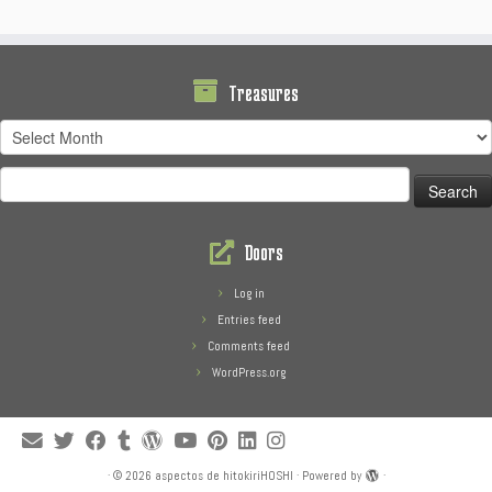
Treasures
Treasures
Search
for:
Doors
Log in
Entries feed
Comments feed
WordPress.org
·
© 2026
aspectos de hitokiriHOSHI
·
Powered by
·