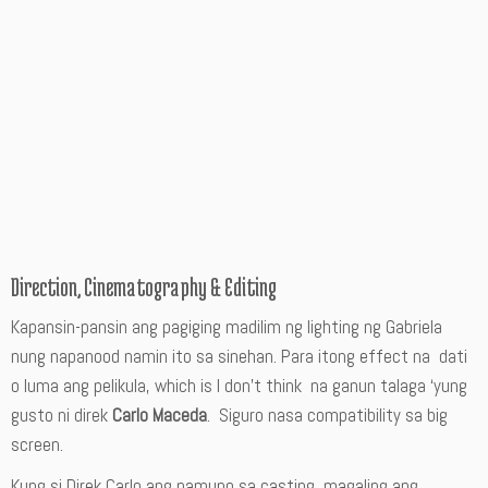
Direction, Cinematography & Editing
Kapansin-pansin ang pagiging madilim ng lighting ng Gabriela
nung napanood namin ito sa sinehan. Para itong effect na dati
o luma ang pelikula, which is I don’t think na ganun talaga ‘yung
gusto ni direk
Carlo Maceda
. Siguro nasa compatibility sa big
screen.
Kung si Direk Carlo ang namuno sa casting, magaling ang