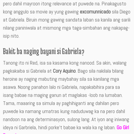
pero dahil mayroon itong relevance at puwede na. Pinakagusto
kong anggulo sa movie ay yung gawing
excomunnicado
sila Diego
at Gabriela. Biruin mong gawing sandata laban sa kanila ang sarili
nilang paniniwala at mismong mga taga-simbahan ang nakapag-
isip nito.
Bakit ba naging bayani si Gabriela?
Tanong ito ni Red, isa sa kasama kong nanood. Sa akin, walang
pagkakaiba si Gabriela at
Cory Aquino
. Bago sila nakilala bilang
heroine ay naging mabuting maybahay sila sa kanilang mga
asawa. Noong panahon lalo ni Gabriela, napakabihira para sa
isang babae na maging ganun at maglakas -loob na lumaban.
Tama, maaaring sa simula ay paghihiganti ang dahilan pero
puwede ka namang umatras kung naduduwag ka na pero dahil
nandoon na ang determinasyon, sulong lang. At iyon ang iniwang
ideya ni Garbriela, hindi porke’t babae ka wala ka ng laban.
Go Girl