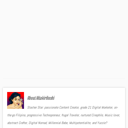
About Hitokirihoshi
Slasher Star: passionate Content Creator, grade 21 Digital Marketer, on-
the-go Filipina, progressive Technopreneur, frugal Traveler, nurtured Cinephile, Music lover,
abstract Crafter, Digital Nomad, Millennial Babe, Multipotentialite, and Yuccie?