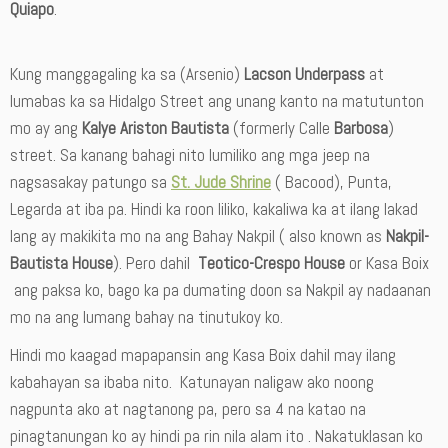
Quiapo
.
Kung manggagaling ka sa (Arsenio)
Lacson Underpass
at
lumabas ka sa Hidalgo Street ang unang kanto na matutunton
mo ay ang
Kalye Ariston Bautista
(formerly Calle
Barbosa
)
street. Sa kanang bahagi nito lumiliko ang mga jeep na
nagsasakay patungo sa
St. Jude Shrine
( Bacood), Punta,
Legarda at iba pa. Hindi ka roon liliko, kakaliwa ka at ilang lakad
lang ay makikita mo na ang Bahay Nakpil ( also known as
Nakpil-
Bautista House
). Pero dahil
Teotico-Crespo House
or Kasa Boix
ang paksa ko, bago ka pa dumating doon sa Nakpil ay nadaanan
mo na ang lumang bahay na tinutukoy ko.
Hindi mo kaagad mapapansin ang Kasa Boix dahil may ilang
kabahayan sa ibaba nito. Katunayan naligaw ako noong
nagpunta ako at nagtanong pa, pero sa 4 na katao na
pinagtanungan ko ay hindi pa rin nila alam ito . Nakatuklasan ko