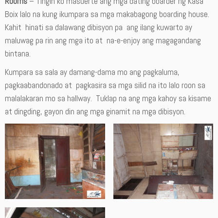
Rooms
– Tingin ko masuerte ang mga dating boarder ng Kasa
Boix lalo na kung ikumpara sa mga makabagong boarding house.
Kahit hinati sa dalawang dibisyon pa ang ilang kuwarto ay
maluwag pa rin ang mga ito at na-e-enjoy ang magagandang
bintana.
Kumpara sa sala ay damang-dama mo ang pagkaluma,
pagkaabandonado at pagkasira sa mga silid na ito lalo roon sa
malalakaran mo sa hallway. Tuklap na ang mga kahoy sa kisame
at dingding, gayon din ang mga ginamit na mga dibisyon.