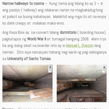
Narrow hallways to rooms
– Kung tama ang bilang ko ay 3 – 4
ang pasilyo ( hallway) ang nilakaran namin na magkakadugtong
at paikot sa buong kabahayan. Makikitid ang mga ito at na-enjoy
ko dahil creepy at malakas maka-emo.
Ang Kasa Boix ay na-convert bilang
dormitorio
( boarding house)
pagkatapos ng
World War II
at tumagal hangang 2008. Alam n’yo
ba ang isang sikat na boarder nito ay si
Manuel L. Quezon
lang
naman. Dito siya nanuluyan habang nag-aaral ng pag-aabogasya
sa
University of Santo Tomas
.