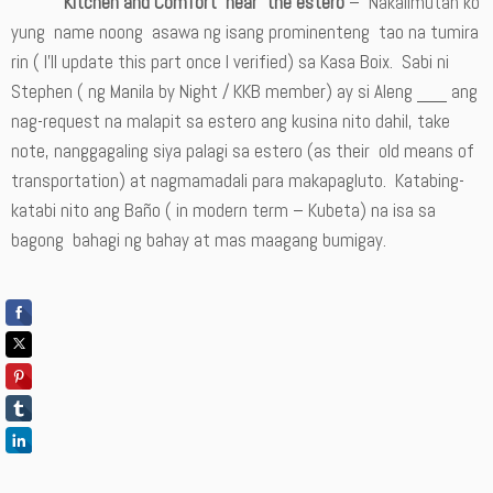
Kitchen and Comfort near the estero
– Nakalimutan ko
yung name noong asawa ng isang prominenteng tao na tumira
rin ( I’ll update this part once I verified) sa Kasa Boix. Sabi ni
Stephen ( ng Manila by Night / KKB member) ay si Aleng ___ ang
nag-request na malapit sa estero ang kusina nito dahil, take
note, nanggagaling siya palagi sa estero (as their old means of
transportation) at nagmamadali para makapagluto. Katabing-
katabi nito ang Baño ( in modern term – Kubeta) na isa sa
bagong bahagi ng bahay at mas maagang bumigay.