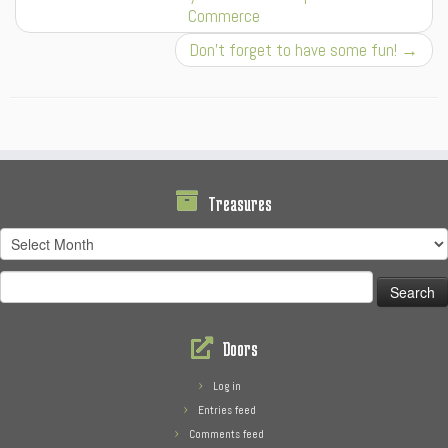
Commerce
Don’t forget to have some fun!
→
Treasures
Treasures
Search
for:
Doors
Log in
Entries feed
Comments feed