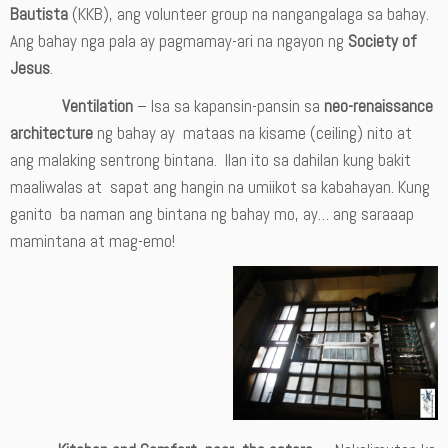
Bautista
(KKB), ang volunteer group na nangangalaga sa bahay.
Ang bahay nga pala ay pagmamay-ari na ngayon ng
Society of
Jesus
.
Ventilation
– Isa sa kapansin-pansin sa
neo-renaissance
architecture
ng bahay ay mataas na kisame (ceiling) nito at
ang malaking sentrong bintana. Ilan ito sa dahilan kung bakit
maaliwalas at sapat ang hangin na umiikot sa kabahayan. Kung
ganito ba naman ang bintana ng bahay mo, ay… ang saraaap
mamintana at mag-emo!