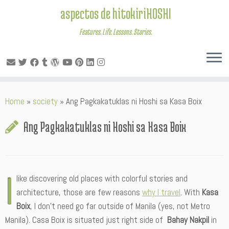
aspectos de hitokiriHOSHI
Features. Life. Lessons. Stories.
Skip
Home
»
society
»
Ang Pagkakatuklas ni Hoshi sa Kasa Boix
to
content
Ang Pagkakatuklas ni Hoshi sa Kasa Boix
I
like discovering old places with colorful stories and
architecture, those are few reasons
why I travel
. With
Kasa
Boix
, I don’t need go far outside of Manila (yes, not Metro
Manila). Casa Boix is situated just right side of
Bahay Nakpil
in