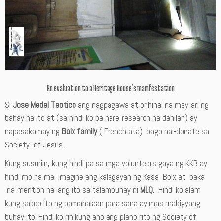
An evaluation to a Heritage House’s manifestation
Si
Jose Medel Teotico
ang nagpagawa at orihinal na may-ari ng
bahay na ito at (sa hindi ko pa nare-research na dahilan) ay
napasakamay ng
Boix family
( French ata) bago nai-donate sa
Society of Jesus.
Kung susuriin, kung hindi pa sa mga volunteers gaya ng KKB ay
hindi mo na mai-imagine ang kalagayan ng Kasa Boix at baka
na-mention na lang ito sa talambuhay ni
MLQ.
Hindi ko alam
kung sakop ito ng pamahalaan para sana ay mas mabigyang
buhay ito. Hindi ko rin kung ano ang plano rito ng Society of