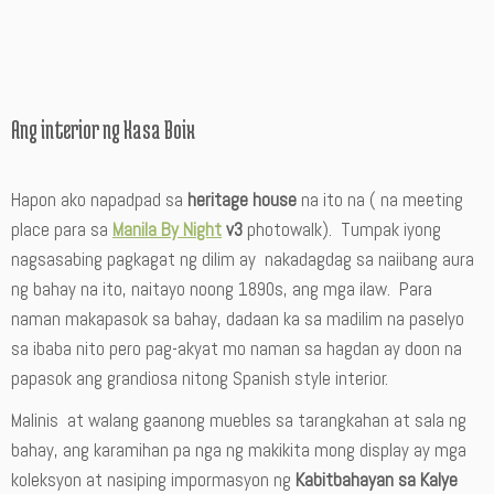
Ang interior ng Kasa Boix
Hapon ako napadpad sa
heritage house
na ito na ( na meeting
place para sa
Manila By Night
v3
photowalk). Tumpak iyong
nagsasabing pagkagat ng dilim ay nakadagdag sa naiibang aura
ng bahay na ito, naitayo noong 1890s, ang mga ilaw. Para
naman makapasok sa bahay, dadaan ka sa madilim na paselyo
sa ibaba nito pero pag-akyat mo naman sa hagdan ay doon na
papasok ang grandiosa nitong Spanish style interior.
Malinis at walang gaanong muebles sa tarangkahan at sala ng
bahay, ang karamihan pa nga ng makikita mong display ay mga
koleksyon at nasiping impormasyon ng
Kabitbahayan sa Kalye