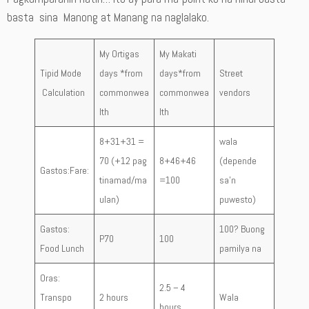
basta sina Manong at Manang na naglalako.
My Ortigas
My Makati
Tipid Mode
days *from
days*from
Street
Calculation
commonwea
commonwea
vendors
lth
lth
8+31+31 =
wala
70 (+12 pag
8+46+46
(depende
Gastos:Fare:
tinamad/ma
=100
sa’n
ulan)
puwesto)
Gastos:
100? Buong
P70
100
Food Lunch
pamilya na
Oras:
2.5 – 4
Transpo
2 hours
Wala
hours