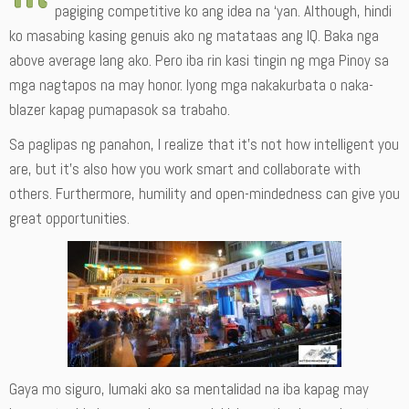
pagiging competitive ko ang idea na ‘yan. Although, hindi
ko masabing kasing genuis ako ng matataas ang IQ. Baka nga
above average lang ako. Pero iba rin kasi tingin ng mga Pinoy sa
mga nagtapos na may honor. Iyong mga nakakurbata o naka-
blazer kapag pumapasok sa trabaho.
Sa paglipas ng panahon, I realize that it’s not how intelligent you
are, but it’s also how you work smart and collaborate with
others. Furthermore, humility and open-mindedness can give you
great opportunities.
Gaya mo siguro, lumaki ako sa mentalidad na iba kapag may