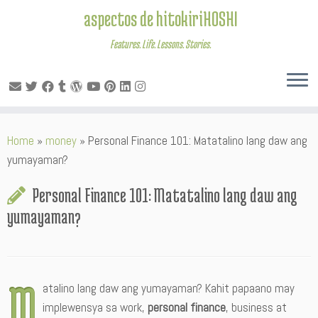
aspectos de hitokiriHOSHI
Features. Life. Lessons. Stories.
Skip
Home
»
money
»
Personal Finance 101: Matatalino lang daw ang
to
yumayaman?
content
Personal Finance 101: Matatalino lang daw ang
yumayaman?
M
atalino lang daw ang yumayaman? Kahit papaano may
implewensya sa work,
personal finance
, business at