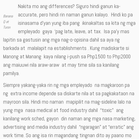
Nakita mo ang differences? Siguro hindi ganun ka-
accurate, pero hindi rin naman ganun kalayo. Hindi ko pa
Banana
Q at
isinasama d’yan yung iba pang ikinakaltas sa kita ng mga
Turon
empleyado gaya ‘pag late, leave, at tax. Isa pa’y mas
lapitin sa gastusin ang mga nag-o-opisina dahil sa aya ng
barkada at malalapit na establishments . Kung madiskarte si
Manong at Manang kaya nilang i-push sa Php1500 to Php2000
ang maiuuwi nila araw-araw at may time sila sa kanilang
pamilya.
Siempre yakang-yaka rin ng mga empleyado na magkaroon pa
ng extra income depende sa diskarte nila at sa pagkakataon na
mayroon sila. Hindi mo naman mapipilit na mag-sideline lalo na
yung mga nasa medical at food industry dahil “toxic” ang
kanilang work sched, gayon din naman ang mga nasa marketing,
advertising and media industry dahil “ngaragan” at “erratic” ang
work time. So ang isa rin magandang tingnan dito ay paano mo