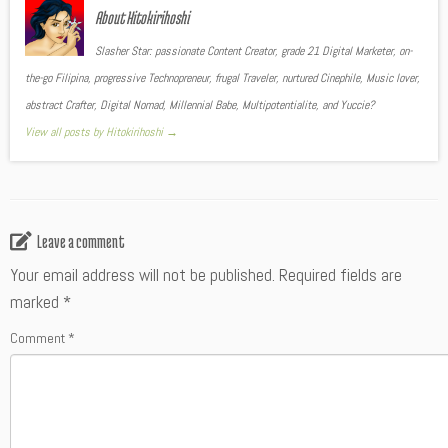
About Hitokirihoshi
Slasher Star: passionate Content Creator, grade 21 Digital Marketer, on-
the-go Filipina, progressive Technopreneur, frugal Traveler, nurtured Cinephile, Music lover,
abstract Crafter, Digital Nomad, Millennial Babe, Multipotentialite, and Yuccie?
View all posts by Hitokirihoshi
→
Leave a comment
Your email address will not be published.
Required fields are
marked
*
Comment
*