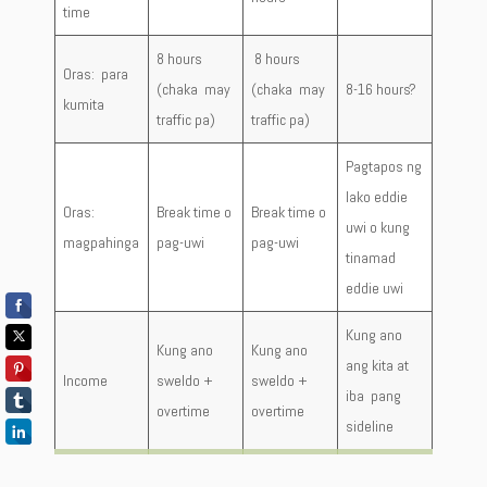
time
8 hours
8 hours
Oras: para
(chaka may
(chaka may
8-16 hours?
kumita
traffic pa)
traffic pa)
Pagtapos ng
lako eddie
Oras:
Break time o
Break time o
uwi o kung
magpahinga
pag-uwi
pag-uwi
tinamad
eddie uwi
Kung ano
Kung ano
Kung ano
ang kita at
Income
sweldo +
sweldo +
iba pang
overtime
overtime
sideline