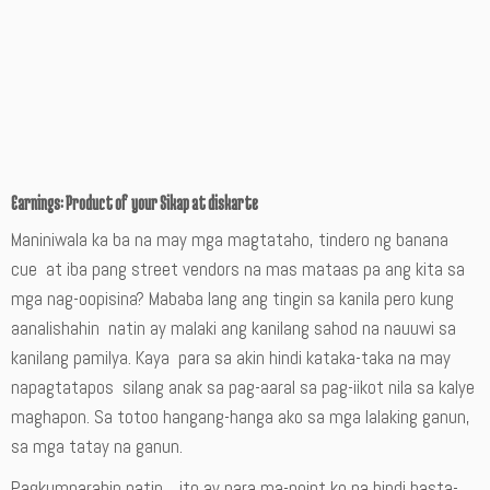
Earnings: Product of your Sikap at diskarte
Maniniwala ka ba na may mga magtataho, tindero ng banana
cue at iba pang street vendors na mas mataas pa ang kita sa
mga nag-oopisina? Mababa lang ang tingin sa kanila pero kung
aanalishahin natin ay malaki ang kanilang sahod na nauuwi sa
kanilang pamilya. Kaya para sa akin hindi kataka-taka na may
napagtatapos silang anak sa pag-aaral sa pag-iikot nila sa kalye
maghapon. Sa totoo hangang-hanga ako sa mga lalaking ganun,
sa mga tatay na ganun.
Pagkumparahin natin… ito ay para ma-point ko na hindi basta-