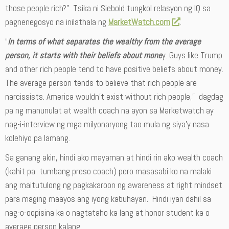
those people rich?” Tsika ni Siebold tungkol relasyon ng IQ sa
pagnenegosyo na inilathala ng
MarketWatch.com
.
“
In terms of what separates the wealthy from the average
person, it starts with their beliefs about mone
y. Guys like Trump
and other rich people tend to have positive beliefs about money.
The average person tends to believe that rich people are
narcissists. America wouldn’t exist without rich people,” dagdag
pa ng manunulat at wealth coach na ayon sa Marketwatch ay
nag-i-interview ng mga milyonaryong tao mula ng siya’y nasa
kolehiyo pa lamang.
Sa ganang akin, hindi ako mayaman at hindi rin ako wealth coach
(kahit pa tumbang preso coach) pero masasabi ko na malaki
ang maitutulong ng pagkakaroon ng awareness at right mindset
para maging maayos ang iyong kabuhayan. Hindi iyan dahil sa
nag-o-oopisina ka o nagtataho ka lang at honor student ka o
average person kalang.