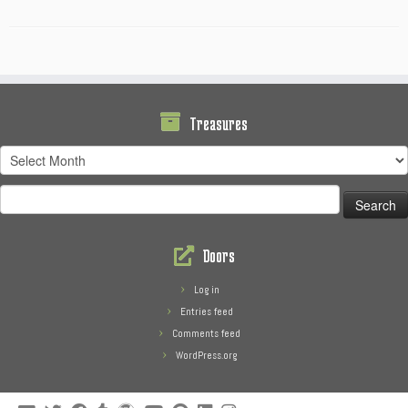
Treasures
Treasures
Search
for:
Doors
Log in
Entries feed
Comments feed
WordPress.org