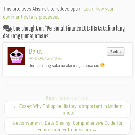
Alternative:
This site uses Akismet to reduce spam.
Learn how your
comment data is processed.
One thought on “
Personal Finance 101: Matatalino lang
daw ang yumayaman?
”
Balut
Reply
↓
08/31/2015 at 4:08 pm
Dumaan lang saka na ako magbabasa sis
Post navigation
←
Essay: Why Philippine History is Important in Modern
Times?
#ecomsummit: Data Sharing, Comprehensive Guide for
Ecommerce Entrepreneurs
→