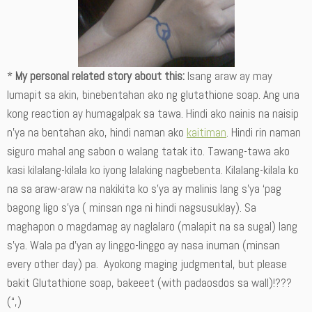
*
My personal related story about this:
Isang araw ay may
lumapit sa akin, binebentahan ako ng glutathione soap. Ang una
kong reaction ay humagalpak sa tawa. Hindi ako nainis na naisip
n’ya na bentahan ako, hindi naman ako
kaitiman
. Hindi rin naman
siguro mahal ang sabon o walang tatak ito. Tawang-tawa ako
kasi kilalang-kilala ko iyong lalaking nagbebenta. Kilalang-kilala ko
na sa araw-araw na nakikita ko s’ya ay malinis lang s’ya ‘pag
bagong ligo s’ya ( minsan nga ni hindi nagsusuklay). Sa
maghapon o magdamag ay naglalaro (malapit na sa sugal) lang
s’ya. Wala pa d’yan ay linggo-linggo ay nasa inuman (minsan
every other day) pa. Ayokong maging judgmental, but please
bakit Glutathione soap, bakeeet (with padaosdos sa wall)!???
(“,)