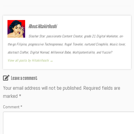
About Hitokirihoshi
Slasher Star: passionate Content Creator, grade 21 Digital Marketer, on-
the-go Filipina, progressive Technopreneur, frugal Traveler, nurtured Cinephile, Music lover,
abstract Crafter, Digital Nomad, Millennial Babe, Multipotentialite, and Yuccie?
View all posts by Hitokirihoshi
→
Leave a comment
Your email address will not be published.
Required fields are
marked
*
Comment
*