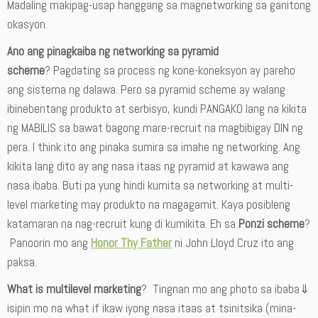
Madaling makipag-usap hanggang sa magnetworking sa ganitong
okasyon.
Ano ang pinagkaiba ng networking sa pyramid
scheme
? Pagdating sa process ng kone-koneksyon ay pareho
ang sistema ng dalawa. Pero sa pyramid scheme ay walang
ibinebentang produkto at serbisyo, kundi PANGAKO lang na kikita
ng MABILIS sa bawat bagong mare-recruit na magbibigay DIN ng
pera. I think ito ang pinaka sumira sa imahe ng networking. Ang
kikita lang dito ay ang nasa itaas ng pyramid at kawawa ang
nasa ibaba. Buti pa yung hindi kumita sa networking at multi-
level marketing may produkto na magagamit. Kaya posibleng
katamaran na nag-recruit kung di kumikita. Eh sa
Ponzi scheme
?
Panoorin mo ang
Honor Thy Father
ni John Lloyd Cruz ito ang
paksa.
What is multilevel marketing
? Tingnan mo ang photo sa ibaba⇓
isipin mo na what if ikaw iyong nasa itaas at tsinitsika (mina-