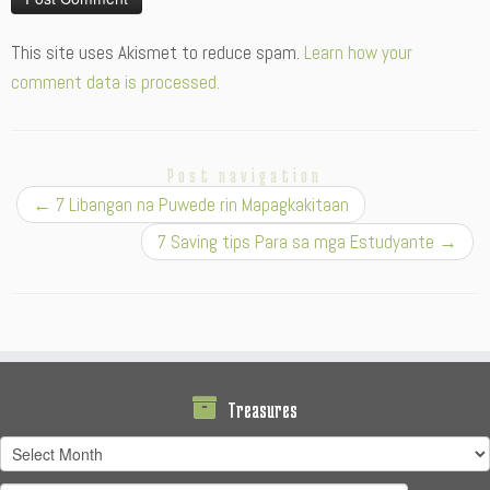
Alternative:
This site uses Akismet to reduce spam.
Learn how your
comment data is processed.
Post navigation
←
7 Libangan na Puwede rin Mapagkakitaan
7 Saving tips Para sa mga Estudyante
→
Treasures
Treasures