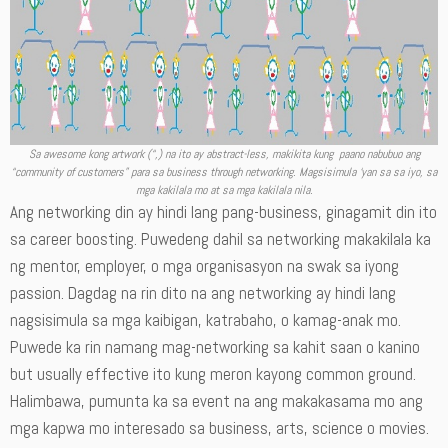
Sa awesome kong artwork (“,) na ito ay abstract-less, makikita kung paano nabubuo ang
“community of customers” para sa business through networking. Magsisimula ‘yan sa sa iyo, sa
mga kakilala mo at sa mga kakilala nila.
Ang networking din ay hindi lang pang-business, ginagamit din ito
sa career boosting. Puwedeng dahil sa networking makakilala ka
ng mentor, employer, o mga organisasyon na swak sa iyong
passion. Dagdag na rin dito na ang networking ay hindi lang
nagsisimula sa mga kaibigan, katrabaho, o kamag-anak mo.
Puwede ka rin namang mag-networking sa kahit saan o kanino
but usually effective ito kung meron kayong common ground.
Halimbawa, pumunta ka sa event na ang makakasama mo ang
mga kapwa mo interesado sa business, arts, science o movies.