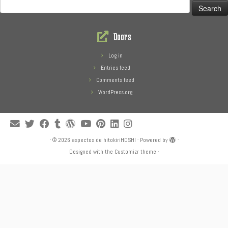
Search
for:
Doors
Log in
Entries feed
Comments feed
WordPress.org
·
© 2026
aspectos de hitokiriHOSHI
·
Powered by
·
Designed with the
Customizr theme
·