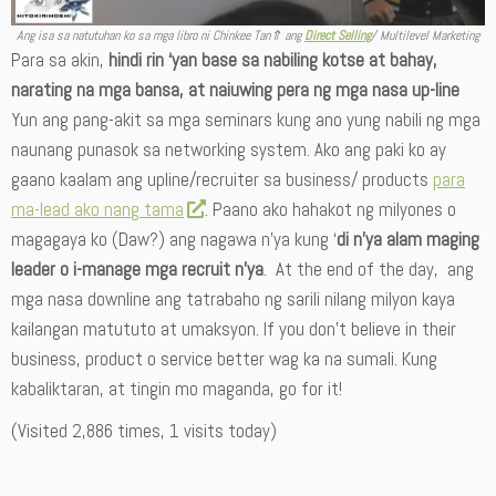
Ang isa sa natutuhan ko sa mga libro ni Chinkee Tan⇑ ang
Direct Selling
/ Multilevel Marketing
Para sa akin,
hindi rin ‘yan base sa nabiling kotse at bahay,
narating na mga bansa, at naiuwing pera ng mga nasa up-line
Yun ang pang-akit sa mga seminars kung ano yung nabili ng mga
naunang punasok sa networking system. Ako ang paki ko ay
gaano kaalam ang upline/recruiter sa business/ products
para
ma-lead ako nang tama
. Paano ako hahakot ng milyones o
magagaya ko (Daw?) ang nagawa n’ya kung ‘
di n’ya alam maging
leader o i-manage mga recruit n’ya
. At the end of the day, ang
mga nasa downline ang tatrabaho ng sarili nilang milyon kaya
kailangan matututo at umaksyon. If you don’t believe in their
business, product o service better wag ka na sumali. Kung
kabaliktaran, at tingin mo maganda, go for it!
(Visited 2,886 times, 1 visits today)