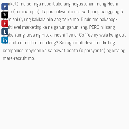
market) mo sa mga nasa ibaba ang nagustuhan mong Hoshi
Café (for example). Tapos nakwento nila sa tipong hanggang 5
salinlahi (“,) ng kakilala nila ang tsika mo. Biruin mo nakapag-
multilevel marketing ka na ganun-ganun lang. PERO ni isang
mabentang tasa ng Hitokirihoshi Tea or Coffee ay wala kang cut
sa kinita o malibre man lang? Sa mga multi-level marketing
companies mayroon ka sa bawat benta (o porsyento) ng kita ng
mare-recruit mo.