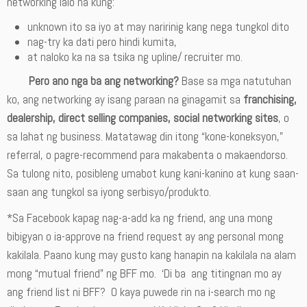
networking lalo na kung:
unknown ito sa iyo at may naririnig kang nega tungkol dito
nag-try ka dati pero hindi kumita,
at naloko ka na sa tsika ng upline/ recruiter mo.
Pero ano nga ba ang networking?
Base sa mga natutuhan
ko, ang networking ay isang paraan na ginagamit sa
franchising,
dealership, direct selling companies, social networking sites
, o
sa lahat ng business. Matatawag
din itong “kone-koneksyon,”
referral, o pagre-recommend para makabenta o makaendorso.
Sa tulong nito, posibleng umabot kung kani-kanino at kung saan-
saan ang tungkol sa iyong serbisyo/produkto.
*Sa Facebook kapag nag-a-add ka ng friend, ang una mong
bibigyan o ia-approve na friend request ay ang personal mong
kakilala. Paano kung may gusto kang hanapin na kakilala na alam
mong “mutual friend” ng BFF mo. ‘Di ba ang titingnan mo ay
ang friend list ni BFF? O kaya puwede rin na i-search mo ng