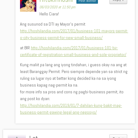
Post author
06/03/2020 at 11:50 pm
Hello Ciara!
Ang susunod sa DTI ay Mayor’s permit
http://hoshilandia.com/2017/01/business-101-mayors-permit-
o-city-business-permit-for-new-small-business/
at BIR
http://hoshilandia.com/2017/01/business-101-bir-
certificate-of-registration-small-business-and-sole-proprietor/
Kung maliit pa lang ang iyong tindahan, i guess okay na ang at
least Baranggay Permit. Pero siempre depende yan sa strict ng
ruling sa lugar nyo at better kong decided ka na sa iyong
business kapag nag-permit ka na.
for more info sa pros and cons ng pagbi-business permit, ito
ang post ko dyan:
http://hoshilandia.com/2019/01/7-dahilan-kung-bakit-mag-
business-permit-gawing-legal-ang-negosyo/