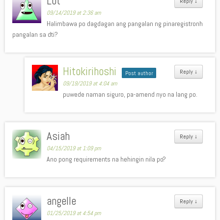
Lot
Reply
↓
09/14/2019 at 2:36 am
Halimbawa po dagdagan ang pangalan ng pinaregistronh
pangalan sa dti?
Hitokirihoshi
Reply
↓
Post author
09/19/2019 at 4:04 am
puwede naman siguro, pa-amend nyo na lang po.
Asiah
Reply
↓
04/15/2019 at 1:09 pm
Ano pong requirements na hehingin nila po?
angelle
Reply
↓
01/25/2019 at 4:54 pm