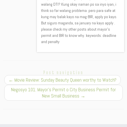
walang DTI? Kung okay naman po sa inyo iyan, i
think so far walang problema. pero para safe at
kung may balak kayo na mag-BIR, apply po kayo.
But siguro maganda, sa january na kayo apply .
please check my other posts about mayor’s
permit and BIR to know why. keywords: deadline
and penalty
Post navigation
←
Movie Review: Sunday Beauty Queen worthy to Watch?
Negosyo 101: Mayor’s Permit o City Business Permit for
New Small Business
→