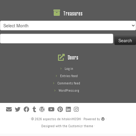
Treasures
Treasures
Search
for:
Doors
Log in
Entries feed
Comments feed
WordPress.org
·
© 2026
aspectos de hitokiriHOSHI
·
Powered by
·
Designed with the
Customizr theme
·