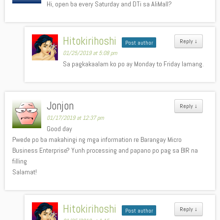
Hi, open ba every Saturday and DTi sa AliMall?
Hitokirihoshi
Reply
↓
Post author
01/25/2019 at 5:08 pm
Sa pagkakaalam ko po ay Monday to Friday lamang.
Jonjon
Reply
↓
01/17/2019 at 12:37 pm
Good day
Pwede po ba makahingi ng mga information re Barangay Micro
Business Enterprise? Yunh processing and papano po pag sa BIR na
filling
Salamat!
Hitokirihoshi
Reply
↓
Post author