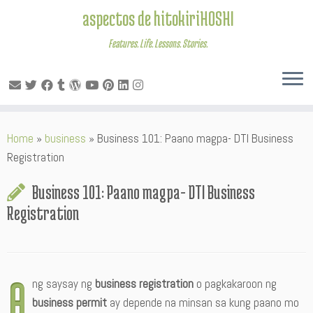
aspectos de hitokiriHOSHI
Features. Life. Lessons. Stories.
Skip
Home
»
business
»
Business 101: Paano magpa- DTI Business
to
Registration
content
Business 101: Paano magpa- DTI Business
Registration
A
ng saysay ng
business registration
o pagkakaroon ng
business permit
ay depende na minsan sa kung paano mo