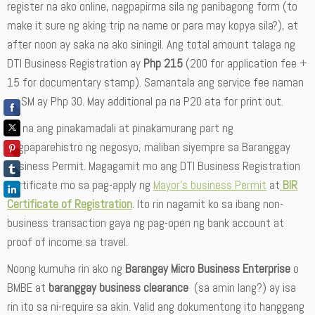
register na ako online, nagpapirma sila ng panibagong form (to
make it sure ng aking trip na name or para may kopya sila?), at
after noon ay saka na ako siningil. Ang total amount talaga ng
DTI Business Registration ay
Php 215
(200 for application fee +
15 for documentary stamp). Samantala ang service fee naman
ng SM ay Php 30. May additional pa na P20 ata for print out.
Ito na ang pinakamadali at pinakamurang part ng
pagpaparehistro ng negosyo, maliban siyempre sa Baranggay
Business Permit. Magagamit mo ang DTI Business Registration
certificate mo sa pag-apply ng
Mayor’s business Permit
at
BIR
Certificate of Registration
. Ito rin nagamit ko sa ibang non-
business transaction gaya ng pag-open ng bank account at
proof of income sa travel.
Noong kumuha rin ako ng
Barangay Micro Business Enterprise
o
BMBE at
baranggay business clearance
(sa amin lang?) ay isa
rin ito sa ni-require sa akin. Valid ang dokumentong ito hanggang