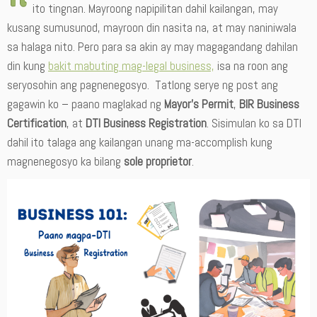
ito tingnan. Mayroong napipilitan dahil kailangan, may
kusang sumusunod, mayroon din nasita na, at may naniniwala
sa halaga nito. Pero para sa akin ay may magagandang dahilan
din kung
bakit mabuting mag-legal business,
isa na roon ang
seryosohin ang pagnenegosyo. Tatlong serye ng post ang
gagawin ko – paano maglakad ng
Mayor’s Permit
,
BIR Business
Certification
, at
DTI Business Registration
. Sisimulan ko sa DTI
dahil ito talaga ang kailangan unang ma-accomplish kung
magnenegosyo ka bilang
sole proprietor
.