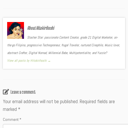
About Hitokirihoshi
Slasher Star: passionate Content Creator, grade 21 Digital Marketer, on-
the-go Filipina, progressive Technopreneur, frugal Traveler, nurtured Cinephile, Music lover,
abstract Crafter, Digital Nomad, Millennial Babe, Multipotentialite, and Yuccie?
View all posts by Hitokirihoshi
→
Leave a comment
Your email address will not be published.
Required fields are
marked
*
Comment
*