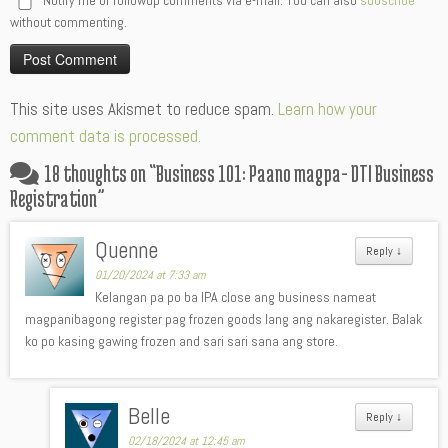
Notify me of followup comments via e-mail. You can also
subscribe
without commenting.
Alternative:
This site uses Akismet to reduce spam.
Learn how your
comment data is processed.
18 thoughts on “
Business 101: Paano magpa- DTI Business
Registration
”
Quenne
Reply
↓
01/20/2024 at 7:33 am
Kelangan pa po ba IPA close ang business nameat
magpanibagong register pag frozen goods lang ang nakaregister. Balak
ko po kasing gawing frozen and sari sari sana ang store.
Belle
Reply
↓
02/18/2024 at 12:45 am