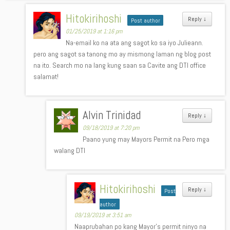
Hitokirihoshi
Reply
↓
Post author
01/25/2019 at 1:16 pm
Na-email ko na ata ang sagot ko sa iyo Julieann.
pero ang sagot sa tanong mo ay mismong laman ng blog post
na ito. Search mo na lang kung saan sa Cavite ang DTI office
salamat!
Alvin Trinidad
Reply
↓
09/18/2019 at 7:20 pm
Paano yung may Mayors Permit na Pero mga
walang DTI
Hitokirihoshi
Reply
↓
Post
author
09/19/2019 at 3:51 am
Naaprubahan po kang Mayor’s permit ninyo na