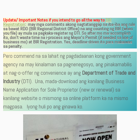
Update/ Important Notes if you intend to go all the way to
BIR
Registration
:
may mga comments akong nagtatanggap na iba-iba ang rule
sa bawat RDO (BIR Regional District Office) na ang counting ng BIR (when
you file) ay mula sa pagkaka-register ng DTI. So after mo ma-accomplish
ito, don’t waste time na i-process ang Mayor’s Permit (if needed sa line of
business mo) at BIR Registration. Yes, deadline-driven ito para makaiwas
sa penalty.
Pero commend na sa lahat ng pagdadaanan kong government
agency na may kinalaman sa pagnenegosyo, ang pinakamabilis
at nag-o-offer ng convenience ay ang
Department of Trade and
Industry
(DTI). Una, mada-download ang kanilang Business
Name Application for Sole Proprietor (new or renewal) sa
kanilang website o mismong sa online platform ka na mismo
magpasa. Iyong huli po ang ginawa ko.