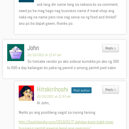
ask lang din same lang sa nabasa ko sa comment,
need po ba mag bago nag business name if meat shop ang
naka reg na name pero now nag serve na ng food and drinks?
ano po ba dapat gawin, thanks po.
John
Reply
↓
01/15/2021 at 12:47 am
Sir hotcake vendor po ako sidecar kumikita po ako ng 300
to 500 a day kailangan ko paba ng permit o among permit pwd sakin
Hitokirihoshi
Reply
↓
Post author
01/15/2021 at 12:53 am
Hi John,
Narito po ang posibleng sagot sa inyong tanong
http://hoshilandia.com/2019/01/7-dahilan-kung-bakit-mag-
business-permit-gawing-legal-ang-negosyo/