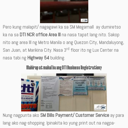
Pero kung malapit/ nagagawi ka sa SM Megamall ay dumiretso
ka na sa
DTI NCR office Area III
na nasa tapat lang nito. Sakop
nito ang area III ng Metro Manila o ang Quezon City, Mandaluyong,
rd
San Juan, at Marikina City. Nasa 3
floor ito ng Lux Center na
nasa tabi ng
Highway 54
building.
Mahirap at mahal ba ang DTI Business Registration?
Nung nagpunta ako
SM Bills Payment/ Customer Service
ay para
lang ako nag-shopping. Ipinakita ko yung print out na nagpa-