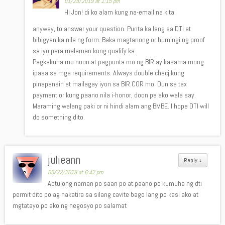
01/25/2019 at 1:15 pm
Hi Jon! di ko alam kung na-email na kita
anyway, to answer your question. Punta ka lang sa DTi at
bibigyan ka nila ng form. Baka magtanong or humingi ng proof
sa iyo para malaman kung qualify ka.
Pagkakuha mo noon at pagpunta mo ng BIR ay kasama mong
ipasa sa mga requirements. Always double checj kung
pinapansin at mailagay iyon sa BIR COR mo. Dun sa tax
payment or kung paano nila i-honor, doon pa ako wala say.
Maraming walang paki or ni hindi alam ang BMBE. I hope DTI will
do something dito.
julieann
Reply
↓
06/22/2018 at 6:42 pm
Aptulong naman po saan po at paano po kumuha ng dti
permit dito po ag nakatira sa silang cavite bago lang po kasi ako at
mgtatayo po ako ng negosyo po salamat