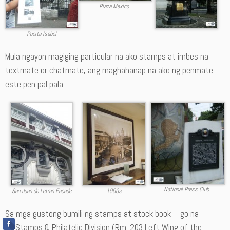
Plaza Mexico
Puerta Isabel
Mula ngayon magiging particular na ako stamps at imbes na
textmate or chatmate, ang maghahanap na ako ng penmate
este pen pal pala.
National Press Club
San Juan de Letran Facade
1900s
Sa mga gustong bumili ng stamps at stock book – go na
sa Stamps & Philatelic Division (Rm. 203 Left Wing of the