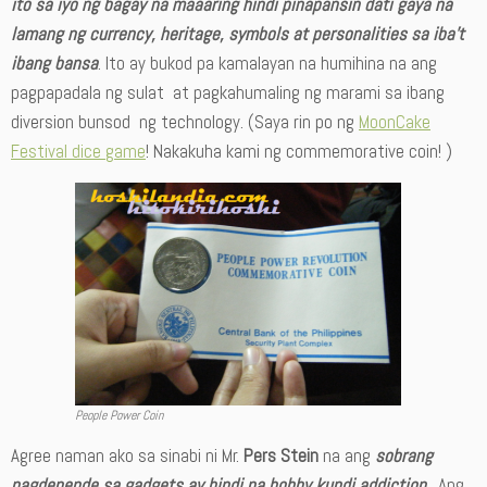
ito sa iyo ng bagay na maaaring hindi pinapansin dati gaya na
lamang ng currency, heritage, symbols at personalities sa iba’t
ibang bansa
. Ito ay bukod pa kamalayan na humihina na ang
pagpapadala ng sulat at pagkahumaling ng marami sa ibang
diversion bunsod ng technology. (Saya rin po ng
MoonCake
Festival dice game
! Nakakuha kami ng commemorative coin! )
People Power Coin
Agree naman ako sa sinabi ni Mr.
Pers Stein
na ang
sobrang
pagdepende sa gadgets ay hindi na hobby kundi addiction
. Ang