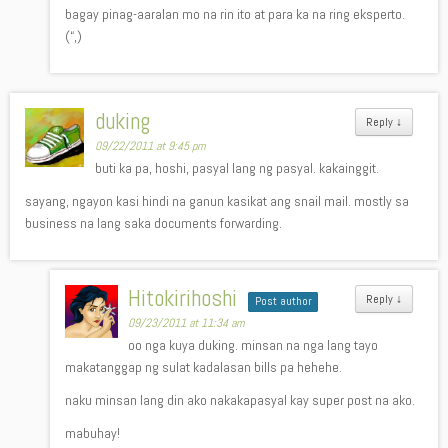
bagay pinag-aaralan mo na rin ito at para ka na ring eksperto.
(“,)
duking
Reply
↓
09/22/2011 at 9:45 pm
buti ka pa, hoshi, pasyal lang ng pasyal. kakainggit.
sayang, ngayon kasi hindi na ganun kasikat ang snail mail. mostly sa
business na lang saka documents forwarding.
Hitokirihoshi
Reply
↓
Post author
09/23/2011 at 11:34 am
oo nga kuya duking. minsan na nga lang tayo
makatanggap ng sulat kadalasan bills pa hehehe.
naku minsan lang din ako nakakapasyal kay super post na ako.
mabuhay!