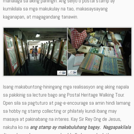
mahalaga sa aking paningin. Ang selyo o postal stamp ay
kumikilala sa mga makukulay na tao, makasaysayang
kaganapan, at magagandang tanawin.
Isang makabuntong-hiningang mga realisasyon ang aking napala
sa pakikinig sa lecture bago ang Postal Heritage Walking Tour.
Open sila sa pagtuturo at pag-e-encourage sa amin hindi lamang
sa hobby ng stamp collecting or philately kundi ibang may
masaya at pakinabang na interes. Kay Sir Rey Ong de Jesus,
nakuha ko na
ang stamp ay makabuluhang bagay. Nagpapakilala