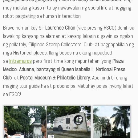
may malalang kaso nito ay nawawalan ng social life at nagiging
robot pagdating sa human interaction.
Bravo naman kay Sir
Laurence Chan
(vice pres ng FSCC) dahil sa
lawak ng kanyang nalalaman at kayang lakarin o gawin sa ngalan
ng philately, Filipinas Stamp Collectors’ Club, at pagpapakilala ng
mga Historical places. Ilang beses na akong napadpad
sa
Intramuros
pero first time kong napuntahan ‘yong
Plaza
Mexico
,
Aduana
,
bantayog ni Queen Isabella
II,
National Press
Club
, at
Postal Museum
&
Philatelic Library
. Aba hindi biro ang
maging tour guide ha at probono pa. Mabuhay po sa inyong lahat
sa FSCC!