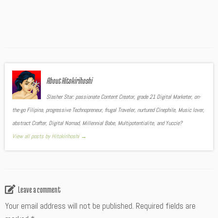
About Hitokirihoshi
Slasher Star: passionate Content Creator, grade 21 Digital Marketer, on-
the-go Filipina, progressive Technopreneur, frugal Traveler, nurtured Cinephile, Music lover,
abstract Crafter, Digital Nomad, Millennial Babe, Multipotentialite, and Yuccie?
View all posts by Hitokirihoshi
→
Leave a comment
Your email address will not be published.
Required fields are