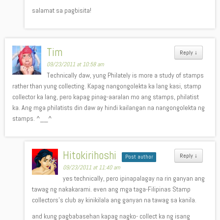
salamat sa pagbisita!
Tim
Reply
↓
09/23/2011 at 10:58 am
Technically daw, yung Philately is more a study of stamps
rather than yung collecting. Kapag nangongolekta ka lang kasi, stamp
collector ka lang, pero kapag pinag-aaralan mo ang stamps, philatist
ka. Ang mga philatists din daw ay hindi kailangan na nangongolekta ng
stamps. ^__^
Hitokirihoshi
Reply
↓
Post author
09/23/2011 at 11:40 am
yes technically, pero ipinapalagay na rin ganyan ang
tawag ng nakakarami. even ang mga taga-Filipinas Stamp
collectors’s club ay kinikilala ang ganyan na tawag sa kanila.
and kung pagbabasehan kapag nagko- collect ka ng isang