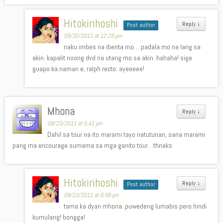
Hitokirihoshi
Reply
↓
Post author
09/30/2011 at 12:29 pm
naku imbes na ibenta mo… padala mo na lang sa
akin. kapalit noong dvd na utang mo sa akin. hahaha! sige
guapo ka naman e, ralph recto. ayeeeee!
Mhona
Reply
↓
09/23/2011 at 5:41 pm
Dahil sa tour na ito marami tayo natutunan, sana marami
pang ma encourage sumama sa mga ganito tour…thnaks
Hitokirihoshi
Reply
↓
Post author
09/23/2011 at 6:58 pm
tama ka dyan mhona. puwedeng lumabis pero hindi
kumulang! bongga!