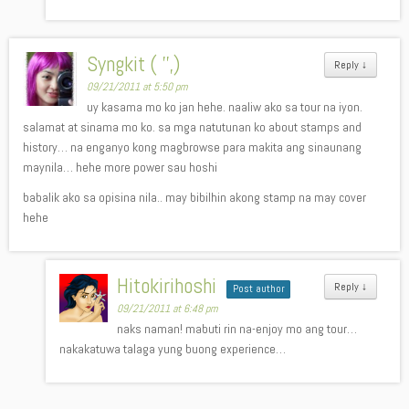
Syngkit ( '',)
Reply
↓
09/21/2011 at 5:50 pm
uy kasama mo ko jan hehe. naaliw ako sa tour na iyon.
salamat at sinama mo ko. sa mga natutunan ko about stamps and
history… na enganyo kong magbrowse para makita ang sinaunang
maynila… hehe more power sau hoshi
babalik ako sa opisina nila.. may bibilhin akong stamp na may cover
hehe
Hitokirihoshi
Reply
↓
Post author
09/21/2011 at 6:48 pm
naks naman! mabuti rin na-enjoy mo ang tour…
nakakatuwa talaga yung buong experience…